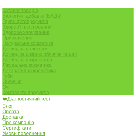
Каталог товарів
Біологічні добавки (БАДи)
Групи фітопродуктів
Здоров'я всієї родини
Здорове харчування
Призначення
Натуральна косметика
Догляд за волоссям
Догляд за шкірою обличчя та шиї
Догляд за шкірою тіла
Лікувальна косметика
Декоративна косметика
Губи
Обличчя
Очі
Комплекти продуктів
❤️Діагностичний тест
Блог
Оплата
Доставка
Про компанію
Сертифікати
Умови повернення