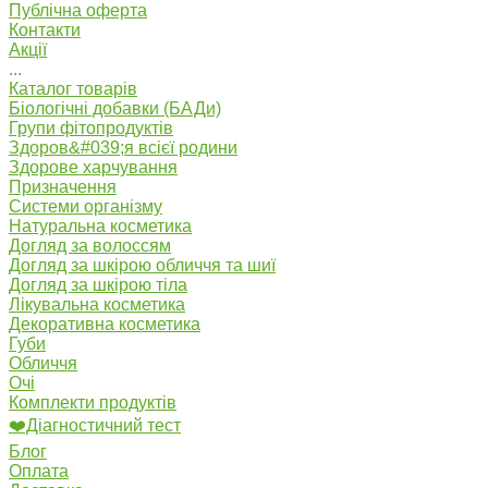
Публічна оферта
Контакти
Акції
...
Каталог товарів
Біологічні добавки (БАДи)
Групи фітопродуктів
Здоров&#039;я всієї родини
Здорове харчування
Призначення
Системи організму
Натуральна косметика
Догляд за волоссям
Догляд за шкірою обличчя та шиї
Догляд за шкірою тіла
Лікувальна косметика
Декоративна косметика
Губи
Обличчя
Очі
Комплекти продуктів
❤️Діагностичний тест
Блог
Оплата