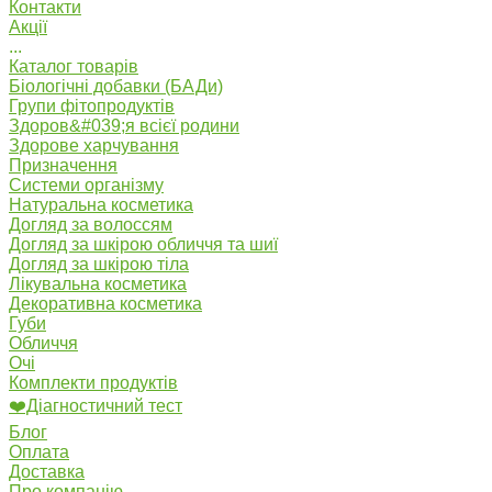
Контакти
Акції
...
Каталог товарів
Біологічні добавки (БАДи)
Групи фітопродуктів
Здоров&#039;я всієї родини
Здорове харчування
Призначення
Системи організму
Натуральна косметика
Догляд за волоссям
Догляд за шкірою обличчя та шиї
Догляд за шкірою тіла
Лікувальна косметика
Декоративна косметика
Губи
Обличчя
Очі
Комплекти продуктів
❤️Діагностичний тест
Блог
Оплата
Доставка
Про компанію