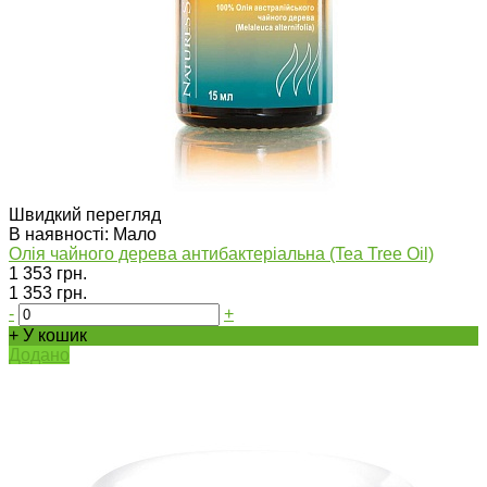
Швидкий перегляд
В наявності: Мало
Олія чайного дерева антибактеріальна (Tea Tree Oil)
1 353 грн.
1 353 грн.
-
+
+ У кошик
Додано