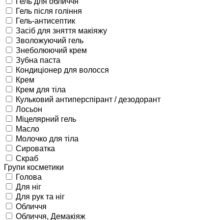
Гель для обличчя
Гель після гоління
Гель-антисептик
Засіб для зняття макіяжу
Зволожуючий гель
Знеболюючий крем
Зубна паста
Кондиціонер для волосся
Крем
Крем для тіла
Кульковий антиперспірант / дезодорант
Лосьон
Міцелярний гель
Масло
Молочко для тіла
Сироватка
Скраб
Групи косметики
Голова
Для ніг
Для рук та ніг
Обличчя
Обличчя, Демакіяж