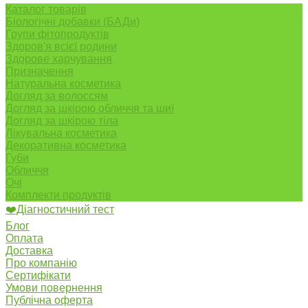
Каталог товарів
Біологічні добавки (БАДи)
Групи фітопродуктів
Здоров'я всієї родини
Здорове харчування
Призначення
Натуральна косметика
Догляд за волоссям
Догляд за шкірою обличчя та шиї
Догляд за шкірою тіла
Лікувальна косметика
Декоративна косметика
Губи
Обличчя
Очі
Комплекти продуктів
❤️Діагностичний тест
Блог
Оплата
Доставка
Про компанію
Сертифікати
Умови повернення
Публічна оферта