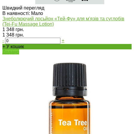
Швидкий перегляд
В наявності: Мало
Знеболюючий лосьйон «Тей-Фу» для м'язів та суглобів
(Tei-Fu Massage Lotion)
1 348 грн.
1 348 грн.
-
+
+ У кошик
Додано