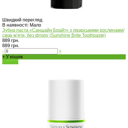
Швидкий перегляд
В наявності: Мало
Зубна паста «Саншайн Брайт» з лікарськими рослинами/
смак м'яти, без фтору (Sunshine Brite Toothpaste)
889 грн.
889 грн.
-
+
+ У кошик
Додано