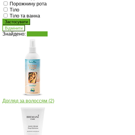
Порожнину рота
Тіло
Тіло та ванна
Знайдено:
Показати
Догляд за волоссям
(2)