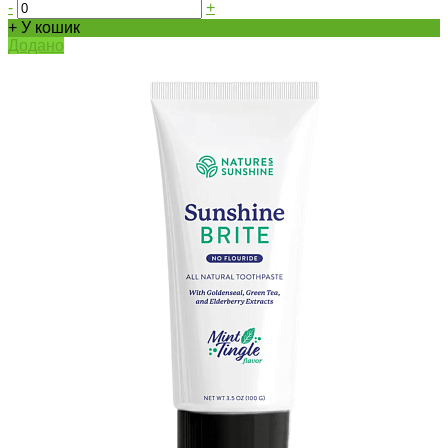
-
+
+ У кошик
Додано