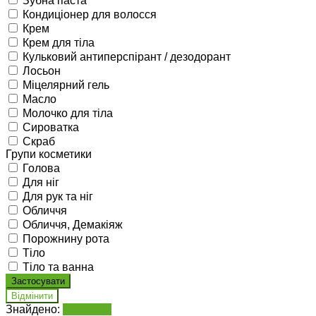
Зубна паста
Кондиціонер для волосся
Крем
Крем для тіла
Кульковий антиперспірант / дезодорант
Лосьон
Міцелярний гель
Масло
Молочко для тіла
Сироватка
Скраб
Групи косметики
Голова
Для ніг
Для рук та ніг
Обличчя
Обличчя, Демакіяж
Порожнину рота
Тіло
Тіло та ванна
Знайдено:
Показати