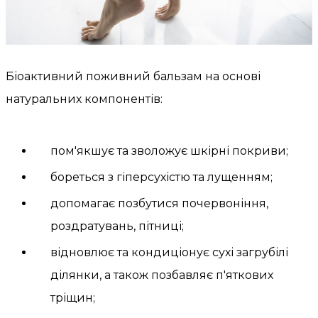
Біоактивний поживний бальзам на основі
натуральних компонентів:
пом'якшує та зволожує шкірні покриви;
бореться з гіперсухістю та лущенням;
допомагає позбутися почервоніння,
роздратувань, пітниці;
відновлює та кондиціонує сухі загрубілі
ділянки, а також позбавляє п'яткових
тріщин;