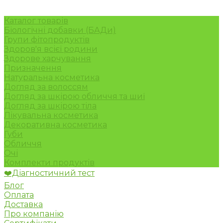
Каталог товарів
Біологічні добавки (БАДи)
Групи фітопродуктів
Здоров'я всієї родини
Здорове харчування
Призначення
Натуральна косметика
Догляд за волоссям
Догляд за шкірою обличчя та шиї
Догляд за шкірою тіла
Лікувальна косметика
Декоративна косметика
Губи
Обличчя
Очі
Комплекти продуктів
❤️Діагностичний тест
Блог
Оплата
Доставка
Про компанію