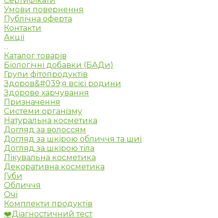
Сертифікати
Умови повернення
Публічна оферта
Контакти
Акції
...
Каталог товарів
Біологічні добавки (БАДи)
Групи фітопродуктів
Здоров&#039;я всієї родини
Здорове харчування
Призначення
Системи організму
Натуральна косметика
Догляд за волоссям
Догляд за шкірою обличчя та шиї
Догляд за шкірою тіла
Лікувальна косметика
Декоративна косметика
Губи
Обличчя
Очі
Комплекти продуктів
❤️Діагностичний тест