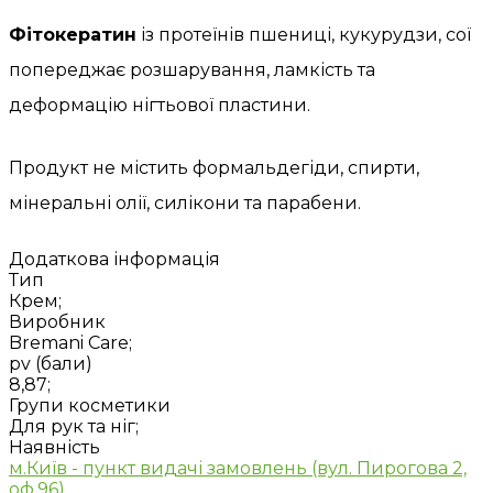
Фітокератин
із протеїнів пшениці, кукурудзи, сої
попереджає розшарування, ламкість та
деформацію нігтьової пластини.
Продукт не містить формальдегіди, спирти,
мінеральні олії, силікони та парабени.
Додаткова інформація
Тип
Крем;
Виробник
Bremani Care;
pv (бали)
8,87;
Групи косметики
Для рук та ніг;
Наявність
м.Київ - пункт видачі замовлень (вул. Пирогова 2,
оф.96)