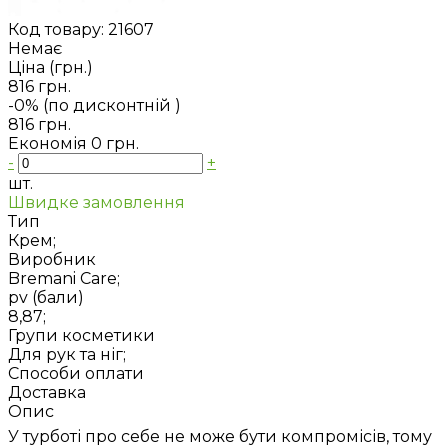
Код товару:
21607
Немає
Ціна (грн.)
816 грн.
-0% (по дисконтній
)
816 грн.
Економія
0 грн.
-
+
шт.
Швидке замовлення
Тип
Крем;
Виробник
Bremani Care;
pv (бали)
8,87;
Групи косметики
Для рук та ніг;
Способи оплати
Доставка
Опис
У турботі про себе не може бути компромісів, тому