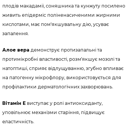
плодів макадамії, соняшника та кунжуту посилено
живить епідерміс поліненасиченими жирними
кислотами, має пом'якшувальну дію, усуває
запалення.
Алое вера
демонструє протизапальні та
протимікробні властивості, розм'якшує мозолі та
натоптиші, сприяє відлущуванню, згубно впливає
на патогенну мікрофлору, використовується для
профілактики дерматологічних захворювань.
Вітамін Е
виступає у ролі антиоксиданту,
уповільнює механізми старіння, підвищує
еластичність.