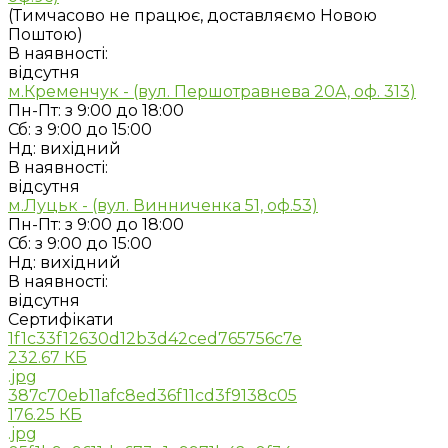
(Тимчасово не працює, доставляємо Новою
Поштою)
В наявності:
відсутня
м.Кременчук - (вул. Першотравнева 20А, оф. 313)
Пн-Пт: з 9:00 до 18:00
Сб: з 9:00 до 15:00
Нд: вихідний
В наявності:
відсутня
м.Луцьк - (вул. Винниченка 51, оф.53)
Пн-Пт: з 9:00 до 18:00
Сб: з 9:00 до 15:00
Нд: вихідний
В наявності:
відсутня
Сертифікати
1f1c33f12630d12b3d42ced765756c7e
232.67 КБ
.jpg
387c70eb11afc8ed36f11cd3f9138c05
176.25 КБ
.jpg