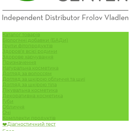
Каталог товарів
Біологічні добавки (БАДи)
Групи фітопродуктів
Здоров'я всієї родини
Здорове харчування
Призначення
Натуральна косметика
Догляд за волоссям
Догляд за шкірою обличчя та шиї
Догляд за шкірою тіла
Лікувальна косметика
Декоративна косметика
Губи
Обличчя
Очі
Комплекти продуктів
❤️Діагностичний тест