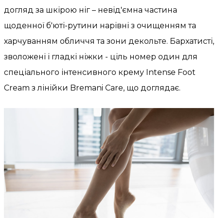
догляд за шкірою ніг – невід'ємна частина
щоденної б'юті-рутини нарівні з очищенням та
харчуванням обличчя та зони декольте. Бархатисті,
зволожені і гладкі ніжки - ціль номер один для
спеціального інтенсивного крему Intense Foot
Cream з лінійки Bremani Care, що доглядає.