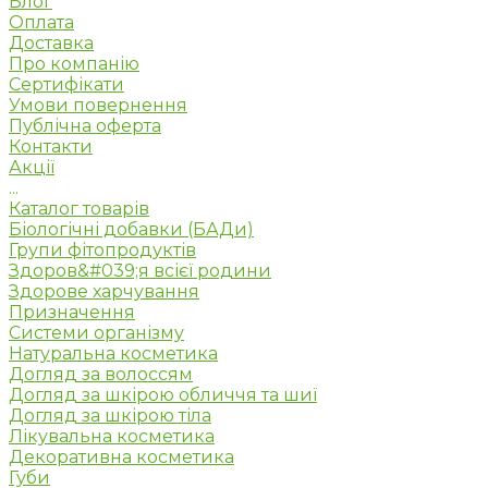
Блог
Оплата
Доставка
Про компанію
Сертифікати
Умови повернення
Публічна оферта
Контакти
Акції
...
Каталог товарів
Біологічні добавки (БАДи)
Групи фітопродуктів
Здоров&#039;я всієї родини
Здорове харчування
Призначення
Системи організму
Натуральна косметика
Догляд за волоссям
Догляд за шкірою обличчя та шиї
Догляд за шкірою тіла
Лікувальна косметика
Декоративна косметика
Губи