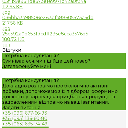
05f1b9e9611de673e1e9971b42a0f34a
112.63 КБ
.jpg
036bba3a98508e283dfa88605573a5db
217.56 КБ
.jpg
25e592a0d653fdcd1f235e8cca3576d5
188.72 КБ
.jpg
Відгуки
Потрібна консультація?
Сумніваєтеся, чи підійде цей товар?
Зателефонуйте мені
Потрібна консультація?
Докладно розповімо про біологічно активні
добавки, допоможемо з їх підбором, оформимо
дисконтну картку для придбання продукції, із
задоволенням відповімо на ваші запитання.
Задати питання
+38 (096) 677-66-93
+38 (095) 136-60-80
+38 (063) 635-74-49