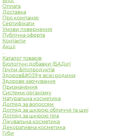
Блог
Оплата
Доставка
Про компанію
Сертифікати
Умови повернення
Публічна оферта
Контакти
Акції
...
Каталог товарів
Біологічні добавки (БАДи)
Групи фітопродуктів
Здоров&#039;я всієї родини
Здорове харчування
Призначення
Системи організму
Натуральна косметика
Догляд за волоссям
Догляд за шкірою обличчя та шиї
Догляд за шкірою тіла
Лікувальна косметика
Декоративна косметика
Губи