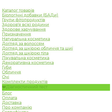
Каталог товарів
Біологічні добавки (БАДи)
Групи фітопродуктів
Здоров'я всієї родини
Здорове харчування
Призначення
Натуральна косметика
Догляд за волоссям
Догляд за шкірою обличчя та шиї
Догляд за шкірою тіла
Лікувальна косметика
Декоративна косметика
Губи
Обличчя
Очі
Комплекти продуктів
❤️Діагностичний тест
Блог
Оплата
Доставка
Про компанію