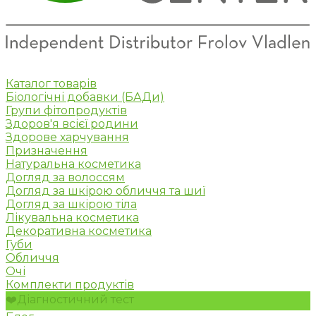
Каталог товарів
Біологічні добавки (БАДи)
Групи фітопродуктів
Здоров'я всієї родини
Здорове харчування
Призначення
Натуральна косметика
Догляд за волоссям
Догляд за шкірою обличчя та шиї
Догляд за шкірою тіла
Лікувальна косметика
Декоративна косметика
Губи
Обличчя
Очі
Комплекти продуктів
❤️Діагностичний тест