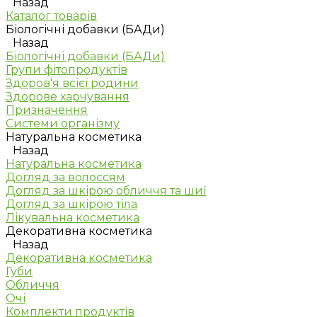
Назад
Каталог товарів
Біологічні добавки (БАДи)
Назад
Біологічні добавки (БАДи)
Групи фітопродуктів
Здоров'я всієї родини
Здорове харчування
Призначення
Системи організму
Натуральна косметика
Назад
Натуральна косметика
Догляд за волоссям
Догляд за шкірою обличчя та шиї
Догляд за шкірою тіла
Лікувальна косметика
Декоративна косметика
Назад
Декоративна косметика
Губи
Обличчя
Очі
Комплекти продуктів