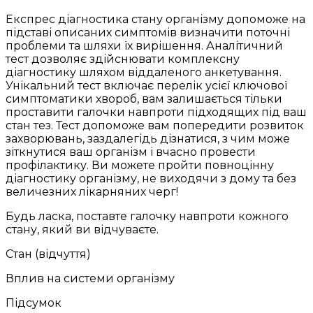
Експрес діагностика стану організму допоможе на
підставі описаних симптомів визначити поточні
проблеми та шляхи їх вирішення. Аналітичний
тест дозволяє здійснювати комплексну
діагностику шляхом віддаленого анкетування.
Унікальний тест включає перелік усієї ключової
симптоматики хвороб, вам залишається тільки
проставити галочки навпроти підходящих під ваш
стан тез. Тест допоможе вам попередити розвиток
захворювань, заздалегідь дізнатися, з чим може
зіткнутися ваш організм і вчасно провести
профілактику. Ви можете пройти повноцінну
діагностику організму, не виходячи з дому та без
величезних лікарняних черг!
Будь ласка, поставте галочку навпроти кожного
стану, який ви відчуваєте.
Стан (відчуття)
Вплив на системи організму
Підсумок