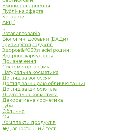
Сертифікати
Умови повернення
Публічна оферта
Контакти
Акції
...
Каталог товарів
Біологічні добавки (БАДи)
Групи фітопродуктів
Здоров&#039;я всієї родини
Здорове харчування
Призначення
Системи організму
Натуральна косметика
Догляд за волоссям
Догляд за шкірою обличчя та шиї
Догляд за шкірою тіла
Лікувальна косметика
Декоративна косметика
Губи
Обличчя
Очі
Комплекти продуктів
❤️Діагностичний тест