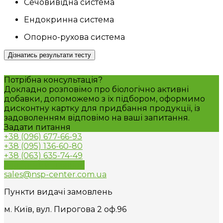
Сечовивідна система
Ендокринна система
Опорно-рухова система
Дізнатись результати тесту
Потрібна консультація?
Докладно розповімо про біологічно активні
добавки, допоможемо з їх підбором, оформимо
дисконтну картку для придбання продукції, із
задоволенням відповімо на ваші запитання.
Задати питання
+38 (096) 677-66-93
+38 (095) 136-60-80
+38 (063) 635-74-49
Зворотний дзвінок
sales@nsp-center.com.ua
Пункти видачі замовлень
м. Київ, вул. Пирогова 2 оф.96