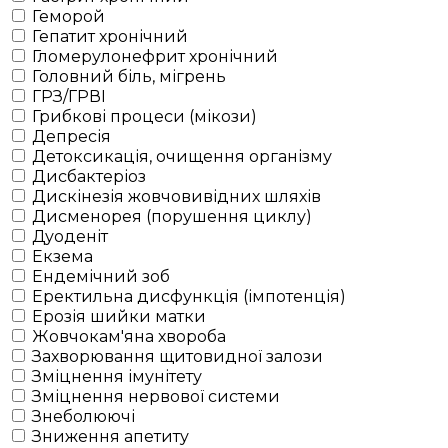
Геморой
Гепатит хронічний
Гломерулонефрит хронічний
Головний біль, мігрень
ГРЗ/ГРВІ
Грибкові процеси (мікози)
Депресія
Детоксикація, очищення організму
Дисбактеріоз
Дискінезія жовчовивідних шляхів
Дисменорея (порушення циклу)
Дуоденіт
Екзема
Ендемічний зоб
Еректильна дисфункція (імпотенція)
Ерозія шийки матки
Жовчокам'яна хвороба
Захворювання щитовидної залози
Зміцнення імунітету
Зміцнення нервової системи
Знеболюючі
Зниження апетиту