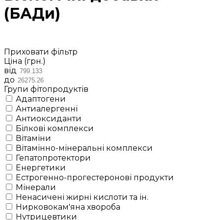
(БАДи)
Приховати фільтр
Ціна (грн.)
від
до
Групи фітопродуктів
Адаптогени
Антиалергенні
Антиоксиданти
Білкові комплекси
Вітаміни
Вітамінно-мінеральні комплекси
Гепатопротектори
Енергетики
Естрогенно-прогестеронові продукти
Мінерали
Ненасичені жирні кислоти та ін.
Нирковокам'яна хвороба
Нутрицевтики