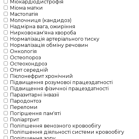
Міокардіодистрофія
Міома матки
Мастопатія
Молочниця (кандидоз)
Надмірна вага, ожиріння
Нирковокам'яна хвороба
Нормалізація артеріального тиску
Нормалізація обміну речовин
Онкологія
Остеопороз
Остеохондроз
Отит середній
Пієлонефрит хронічний
Підвищення розумової працездатності
Підвищення фізичної працездатності
Паразитарні інвазії
Пародонтоз
Переломи
Погіршення пам'яті
Поліартрит
Поліпшення венозного кровообігу
Поліпшення діяльності системи кровообігу
Поліпшення зору