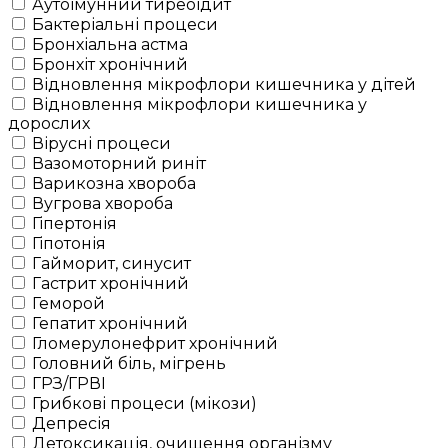
Аутоімунний тиреоідит
Бактеріальні процеси
Бронхіальна астма
Бронхіт хронічний
Відновлення мікрофлори кишечника у дітей
Відновлення мікрофлори кишечника у
дорослих
Вірусні процеси
Вазомоторний риніт
Варикозна хвороба
Вугрова хвороба
Гіпертонія
Гіпотонія
Гайморит, синусит
Гастрит хронічний
Геморой
Гепатит хронічний
Гломерулонефрит хронічний
Головний біль, мігрень
ГРЗ/ГРВІ
Грибкові процеси (мікози)
Депресія
Детоксикація, очищення організму