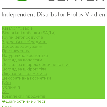
Каталог товарів
Біологічні добавки (БАДи)
Групи фітопродуктів
Здоров'я всієї родини
Здорове харчування
Призначення
Натуральна косметика
Догляд за волоссям
Догляд за шкірою обличчя та шиї
Догляд за шкірою тіла
Лікувальна косметика
Декоративна косметика
Губи
Обличчя
Очі
Комплекти продуктів
❤️Діагностичний тест