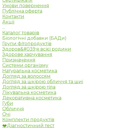
Сертифікати
Умови повернення
Публічна оферта
Контакти
Акції
...
Каталог товарів
Біологічні добавки (БАДи)
Групи фітопродуктів
Здоров&#039;я всієї родини
Здорове харчування
Призначення
Системи організму
Натуральна косметика
Догляд за волоссям
Догляд за шкірою обличчя та шиї
Догляд за шкірою тіла
Лікувальна косметика
Декоративна косметика
Губи
Обличчя
Очі
Комплекти продуктів
❤️Діагностичний тест