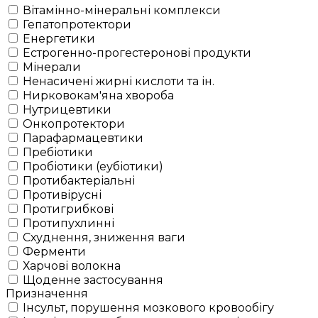
Вітамінно-мінеральні комплекси
Гепатопротектори
Енергетики
Естрогенно-прогестеронові продукти
Мінерали
Ненасичені жирні кислоти та ін.
Нирковокам'яна хвороба
Нутрицевтики
Онкопротектори
Парафармацевтики
Пребіотики
Пробіотики (еубіотики)
Протибактеріальні
Противірусні
Протигрибкові
Протипухлинні
Схуднення, зниження ваги
Ферменти
Харчові волокна
Щоденне застосування
Призначення
Інсульт, порушення мозкового кровообігу