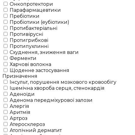
Онкопротектори
Парафармацевтики
Пребіотики
Пробіотики (еубіотики)
Протибактеріальні
Противірусні
Протигрибкові
Протипухлинні
Схуднення, зниження ваги
Ферменти
Харчові волокна
Щоденне застосування
Призначення
Інсульт, порушення мозкового кровообігу
Ішемічна хвороба серця, стенокардія
Аденоїди
Аденома передміхурової залози
Алергія
Аритмія
Артроз
Атеросклероз
Атопічний дерматит