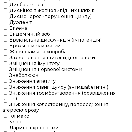
Дисбактеріоз
Дискінезія жовчовивідних шляхів
Дисменорея (порушення циклу)
Дуоденіт
Екзема
Ендемічний зоб
Еректильна дисфункція (імпотенція)
Ерозія шийки матки
Жовчокам'яна хвороба
Захворювання щитовидної залози
Зміцнення імунітету
Зміцнення нервової системи
Знеболюючі
Зниження апетиту
Зниження рівня цукру (антидіабетичні)
Зниження тромбоутворення (розрідження
крові)
Зниження холестерину, попередження
атеросклерозу
Клімакс
Коліт
Ларингіт хронічний