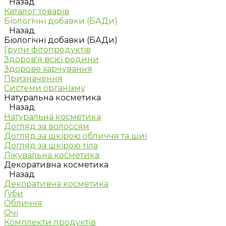
Назад
Каталог товарів
Біологічні добавки (БАДи)
Назад
Біологічні добавки (БАДи)
Групи фітопродуктів
Здоров'я всієї родини
Здорове харчування
Призначення
Системи організму
Натуральна косметика
Назад
Натуральна косметика
Догляд за волоссям
Догляд за шкірою обличчя та шиї
Догляд за шкірою тіла
Лікувальна косметика
Декоративна косметика
Назад
Декоративна косметика
Губи
Обличчя
Очі
Комплекти продуктів