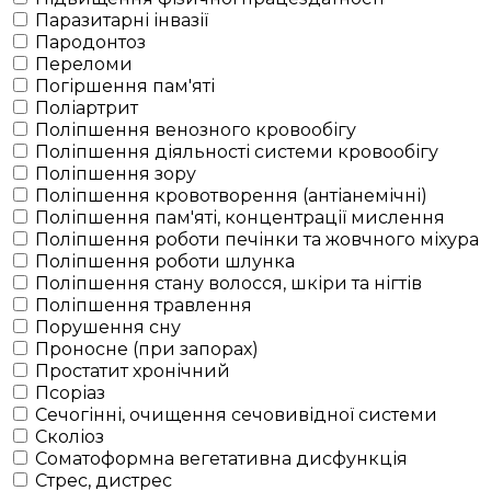
Паразитарні інвазії
Пародонтоз
Переломи
Погіршення пам'яті
Поліартрит
Поліпшення венозного кровообігу
Поліпшення діяльності системи кровообігу
Поліпшення зору
Поліпшення кровотворення (антіанемічні)
Поліпшення пам'яті, концентрації мислення
Поліпшення роботи печінки та жовчного міхура
Поліпшення роботи шлунка
Поліпшення стану волосся, шкіри та нігтів
Поліпшення травлення
Порушення сну
Проносне (при запорах)
Простатит хронічний
Псоріаз
Сечогінні, очищення сечовивідної системи
Сколіоз
Соматоформна вегетативна дисфункція
Стрес, дистрес