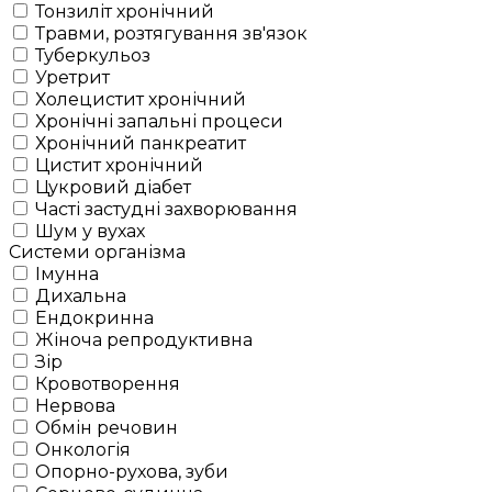
Тонзиліт хронічний
Травми, розтягування зв'язок
Туберкульоз
Уретрит
Холецистит хронічний
Хронічні запальні процеси
Хронічний панкреатит
Цистит хронічний
Цукровий діабет
Часті застудні захворювання
Шум у вухах
Системи організма
Імунна
Дихальна
Ендокринна
Жіноча репродуктивна
Зір
Кровотворення
Нервова
Обмін речовин
Онкологія
Опорно-рухова, зуби