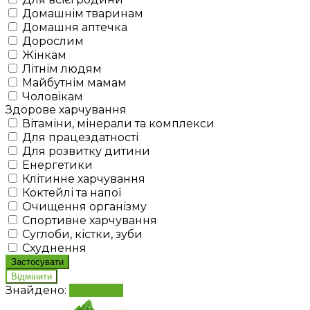
Домашнім тваринам
Домашня аптечка
Дорослим
Жінкам
Літнім людям
Майбутнім мамам
Чоловікам
Здорове харчування
Вітаміни, мінерали та комплекси
Для працездатності
Для розвитку дитини
Енергетики
Клітинне харчування
Коктейлі та напої
Очищення організму
Спортивне харчування
Суглоби, кістки, зуби
Схуднення
Знайдено:
Показати