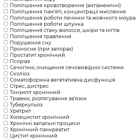
Поліпшення кровотворення (антіанемічні)
Поліпшення пам'яті, концентрації мислення
Поліпшення роботи печінки та жовчного міхура
Поліпшення роботи шлунка
Поліпшення стану волосся, шкіри та нігтів
Поліпшення травлення
Порушення сну
Проносне (при запорах)
Простатит хронічний
Псоріаз
Сечогінні, очищення сечовивідної системи
Сколіоз
Соматоформна вегетативна дисфункція
Стрес, дистрес
Тонзиліт хронічний
Травми, розтягування зв'язок
Туберкульоз
Уретрит
Холецистит хронічний
Хронічні запальні процеси
Хронічний панкреатит
Цистит хронічний