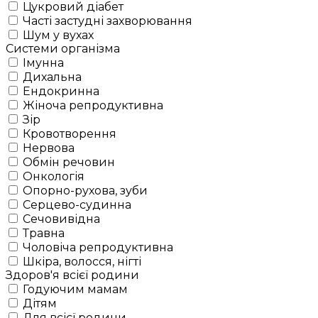
Цукровий діабет
Часті застудні захворювання
Шум у вухах
Системи організма
Імунна
Дихальна
Ендокринна
Жіноча репродуктивна
Зір
Кровотворення
Нервова
Обмін речовин
Онкологія
Опорно-рухова, зуби
Серцево-судинна
Сечовивідна
Травна
Чоловіча репродуктивна
Шкіра, волосся, нігті
Здоров'я всієї родини
Годуючим мамам
Дітям
Для всієї родини