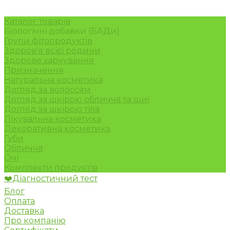
Каталог товарів
Біологічні добавки (БАДи)
Групи фітопродуктів
Здоров'я всієї родини
Здорове харчування
Призначення
Натуральна косметика
Догляд за волоссям
Догляд за шкірою обличчя та шиї
Догляд за шкірою тіла
Лікувальна косметика
Декоративна косметика
Губи
Обличчя
Очі
Комплекти продуктів
❤️Діагностичний тест
Блог
Оплата
Доставка
Про компанію