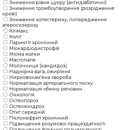
Зниження рівня цукру (антидіабетичні)
Зниження тромбоутворення (розрідження
крові)
Зниження холестерину, попередження
атеросклерозу
Клімакс
Коліт
Ларингіт хронічний
Міокардіодистрофія
Міома матки
Мастопатія
Молочниця (кандидоз)
Надмірна вага, ожиріння
Нирковокам'яна хвороба
Нормалізація артеріального тиску
Нормалізація обміну речовин
Онкологія
Остеопороз
Остеохондроз
Отит середній
Пієлонефрит хронічний
Підвищення розумової працездатності
Підвищення фізичної працездатності