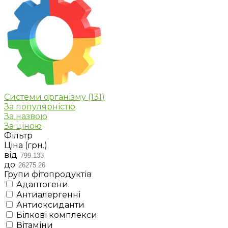
Системи організму
(131)
За популярністю
За назвою
За ціною
Фільтр
Ціна (грн.)
від
до
Групи фітопродуктів
Адаптогени
Антиалергенні
Антиоксиданти
Білкові комплекси
Вітаміни