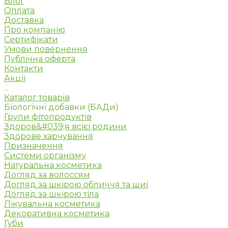
Блог
Оплата
Доставка
Про компанію
Сертифікати
Умови повернення
Публічна оферта
Контакти
Акції
...
Каталог товарів
Біологічні добавки (БАДи)
Групи фітопродуктів
Здоров&#039;я всієї родини
Здорове харчування
Призначення
Системи організму
Натуральна косметика
Догляд за волоссям
Догляд за шкірою обличчя та шиї
Догляд за шкірою тіла
Лікувальна косметика
Декоративна косметика
Губи