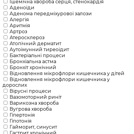
Ішемічна хвороба серця, стенокардія
Аденоїди
Аденома передміхурової залози
Алергія
Аритмія
Артроз
Атеросклероз
Атопічний дерматит
Аутоімунний тиреоідит
Бактеріальні процеси
Бронхіальна астма
Бронхіт хронічний
Відновлення мікрофлори кишечника у дітей
Відновлення мікрофлори кишечника у
дорослих
Вірусні процеси
Вазомоторний риніт
Варикозна хвороба
Вугрова хвороба
Гіпертонія
Гіпотонія
Гайморит, синусит
Гастрит хронічний