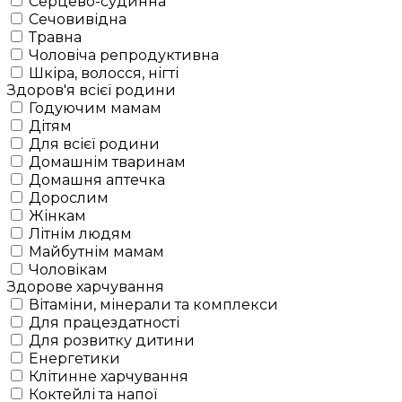
Серцево-судинна
Сечовивідна
Травна
Чоловіча репродуктивна
Шкіра, волосся, нігті
Здоров'я всієї родини
Годуючим мамам
Дітям
Для всієї родини
Домашнім тваринам
Домашня аптечка
Дорослим
Жінкам
Літнім людям
Майбутнім мамам
Чоловікам
Здорове харчування
Вітаміни, мінерали та комплекси
Для працездатності
Для розвитку дитини
Енергетики
Клітинне харчування
Коктейлі та напої