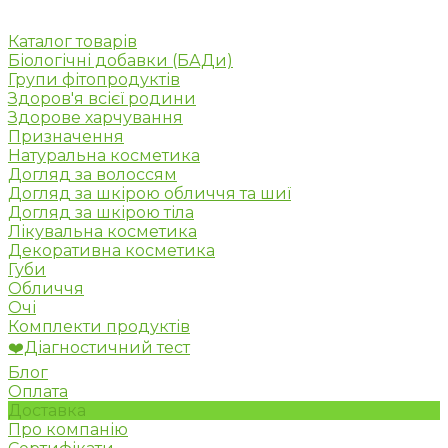
Каталог товарів
Біологічні добавки (БАДи)
Групи фітопродуктів
Здоров'я всієї родини
Здорове харчування
Призначення
Натуральна косметика
Догляд за волоссям
Догляд за шкірою обличчя та шиї
Догляд за шкірою тіла
Лікувальна косметика
Декоративна косметика
Губи
Обличчя
Очі
Комплекти продуктів
❤️Діагностичний тест
Блог
Оплата
Доставка
Про компанію