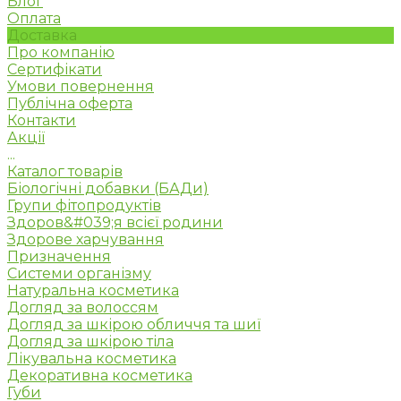
Блог
Оплата
Доставка
Про компанію
Сертифікати
Умови повернення
Публічна оферта
Контакти
Акції
...
Каталог товарів
Біологічні добавки (БАДи)
Групи фітопродуктів
Здоров&#039;я всієї родини
Здорове харчування
Призначення
Системи організму
Натуральна косметика
Догляд за волоссям
Догляд за шкірою обличчя та шиї
Догляд за шкірою тіла
Лікувальна косметика
Декоративна косметика
Губи