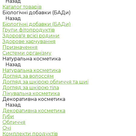
Назад
Каталог товарів
Біологічні добавки (БАДи)
Назад
Біологічні добавки (БАДи)
Групи фітопродуктів
Здоров'я всієї родини
Здорове харчування
Призначення
Системи організму
Натуральна косметика
Назад
Натуральна косметика
Догляд за волоссям
Догляд за шкірою обличчя та шиї
Догляд за шкірою тіла
Лікувальна косметика
Декоративна косметика
Назад
Декоративна косметика
Губи
Обличчя
Очі
Комплекти продуктів