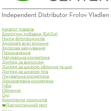
Каталог товарів
Біологічні добавки (БАДи)
Групи фітопродуктів
Здоров'я всієї родини
Здорове харчування
Призначення
Натуральна косметика
Догляд за волоссям
Догляд за шкірою обличчя та шиї
Догляд за шкірою тіла
Лікувальна косметика
Декоративна косметика
Губи
Обличчя
Очі
Комплекти продуктів
❤️Діагностичний тест