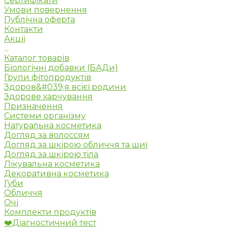
Сертифікати
Умови повернення
Публічна оферта
Контакти
Акції
...
Каталог товарів
Біологічні добавки (БАДи)
Групи фітопродуктів
Здоров&#039;я всієї родини
Здорове харчування
Призначення
Системи організму
Натуральна косметика
Догляд за волоссям
Догляд за шкірою обличчя та шиї
Догляд за шкірою тіла
Лікувальна косметика
Декоративна косметика
Губи
Обличчя
Очі
Комплекти продуктів
❤️Діагностичний тест