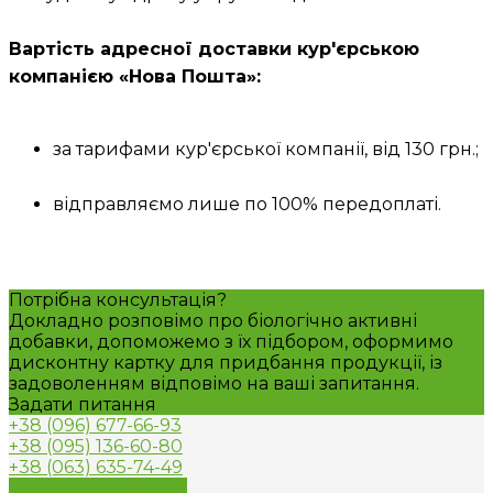
Вартість адресної доставки кур'єрською
компанією «Нова Пошта»:
за тарифами кур'єрської компанії, від 130 грн.;
відправляємо лише по 100% передоплаті.
Потрібна консультація?
Докладно розповімо про біологічно активні
добавки, допоможемо з їх підбором, оформимо
дисконтну картку для придбання продукції, із
задоволенням відповімо на ваші запитання.
Задати питання
+38 (096) 677-66-93
+38 (095) 136-60-80
+38 (063) 635-74-49
Зворотний дзвінок