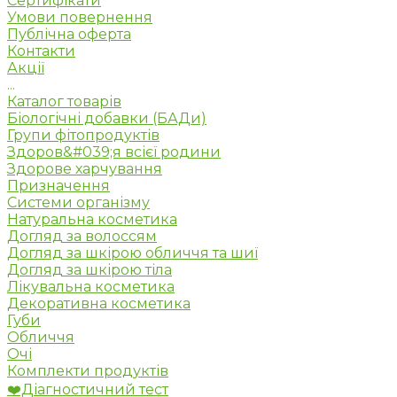
Сертифікати
Умови повернення
Публічна оферта
Контакти
Акції
...
Каталог товарів
Біологічні добавки (БАДи)
Групи фітопродуктів
Здоров&#039;я всієї родини
Здорове харчування
Призначення
Системи організму
Натуральна косметика
Догляд за волоссям
Догляд за шкірою обличчя та шиї
Догляд за шкірою тіла
Лікувальна косметика
Декоративна косметика
Губи
Обличчя
Очі
Комплекти продуктів
❤️Діагностичний тест