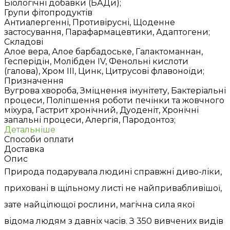
Біологічні добавки (БАДи);
Групи фітопродуктів
Антиалергенні, Противірусні, Щоденне
застосування, Парафармацевтики, Адаптогени;
Складові
Алое вера, Алое барбадоське, Галактоманнан,
Гесперідін, Молібден IV, Фенольні кислоти
(галова), Хром ІІІ, Цинк, Цитрусові флавоноїди;
Призначення
Вугрова хвороба, Зміцнення імунітету, Бактеріальні
процеси, Поліпшення роботи печінки та жовчного
міхура, Гастрит хронічний, Дуоденіт, Хронічні
запальні процеси, Алергія, Пародонтоз;
Детальніше
Способи оплати
Доставка
Опис
Природа подарувала людині справжні диво-ліки,
приховані в щільному листі не найпривабливішої,
зате найцілющої рослини, магічна сила якої
відома людям з давніх часів. З 350 вивчених видів