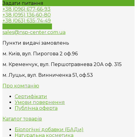
Задати питання
+38 (096) 677-66-93
+38 (095) 136-60-80
+38 (063) 635-74-49
Зворотний дзвінок
sales@nsp-center.com.ua
Пункти видачі замовлень
м. Київ, вул. Пирогова 2 оф.96
м. Кременчук, вул. Першотравнева 20А оф. 315
м. Луцьк, вул. Винниченка 51, оф.53
Про компанію
Сертифікати
Умови повернення
Публічна оферта
Каталог товарів
Біологічні добавки (БАДи)
Натуральна косметика