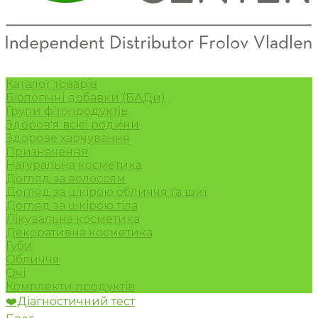
Каталог товарів
Біологічні добавки (БАДи)
Групи фітопродуктів
Здоров'я всієї родини
Здорове харчування
Призначення
Натуральна косметика
Догляд за волоссям
Догляд за шкірою обличчя та шиї
Догляд за шкірою тіла
Лікувальна косметика
Декоративна косметика
Губи
Обличчя
Очі
Комплекти продуктів
❤️Діагностичний тест