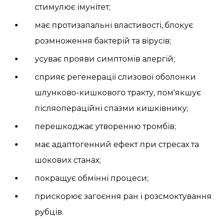
стимулює імунітет;
має протизапальні властивості, блокує
розмноження бактерій та вірусів;
усуває прояви симптомів алергій;
сприяє регенерації слизової оболонки
шлунково-кишкового тракту, пом'якшує
післяопераційні спазми кишківнику;
перешкоджає утворенню тромбів;
має адаптогенний ефект при стресах та
шокових станах;
покращує обмінні процеси;
прискорює загоєння ран і розсмоктування
рубців.