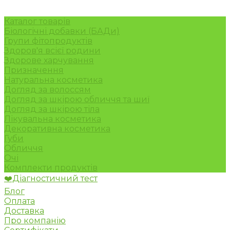
Каталог товарів
Біологічні добавки (БАДи)
Групи фітопродуктів
Здоров'я всієї родини
Здорове харчування
Призначення
Натуральна косметика
Догляд за волоссям
Догляд за шкірою обличчя та шиї
Догляд за шкірою тіла
Лікувальна косметика
Декоративна косметика
Губи
Обличчя
Очі
Комплекти продуктів
❤️Діагностичний тест
Блог
Оплата
Доставка
Про компанію