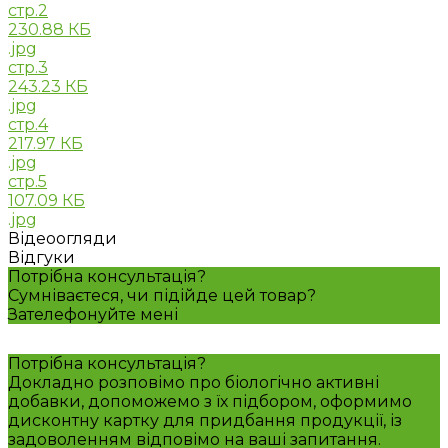
стр.2
230.88 КБ
.jpg
стр.3
243.23 КБ
.jpg
стр.4
217.97 КБ
.jpg
стр.5
107.09 КБ
.jpg
Відеоогляди
Відгуки
Потрібна консультація?
Сумніваєтеся, чи підійде цей товар?
Зателефонуйте мені
Потрібна консультація?
Докладно розповімо про біологічно активні
добавки, допоможемо з їх підбором, оформимо
дисконтну картку для придбання продукції, із
задоволенням відповімо на ваші запитання.