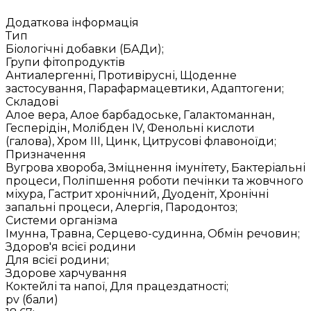
Додаткова інформація
Тип
Біологічні добавки (БАДи);
Групи фітопродуктів
Антиалергенні, Противірусні, Щоденне
застосування, Парафармацевтики, Адаптогени;
Складові
Алое вера, Алое барбадоське, Галактоманнан,
Гесперідін, Молібден IV, Фенольні кислоти
(галова), Хром ІІІ, Цинк, Цитрусові флавоноїди;
Призначення
Вугрова хвороба, Зміцнення імунітету, Бактеріальні
процеси, Поліпшення роботи печінки та жовчного
міхура, Гастрит хронічний, Дуоденіт, Хронічні
запальні процеси, Алергія, Пародонтоз;
Системи організма
Імунна, Травна, Серцево-судинна, Обмін речовин;
Здоров'я всієї родини
Для всієї родини;
Здорове харчування
Коктейлі та напої, Для працездатності;
pv (бали)