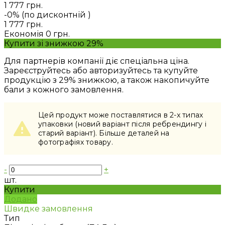
1 777 грн.
-0% (по дисконтній
)
1 777 грн.
Економія
0 грн.
Купити зі знижкою 29%
Для партнерів компанії діє спеціальна ціна.
Зареєструйтесь або авторизуйтесь та купуйте
продукцію з 29% знижкою, а також накопичуйте
бали з кожного замовлення.
Цей продукт може поставлятися в 2-x типах
упаковки (новий варіант після ребрендингу і
старий варіант). Більше деталей на
фотографіях товару.
-
+
шт.
Купити
Додано
Швидке замовлення
Тип