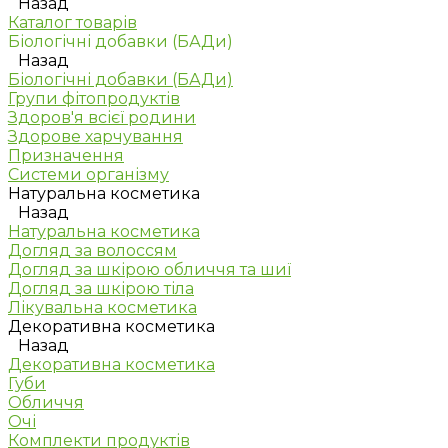
Назад
Каталог товарів
Біологічні добавки (БАДи)
Назад
Біологічні добавки (БАДи)
Групи фітопродуктів
Здоров'я всієї родини
Здорове харчування
Призначення
Системи організму
Натуральна косметика
Назад
Натуральна косметика
Догляд за волоссям
Догляд за шкірою обличчя та шиї
Догляд за шкірою тіла
Лікувальна косметика
Декоративна косметика
Назад
Декоративна косметика
Губи
Обличчя
Очі
Комплекти продуктів