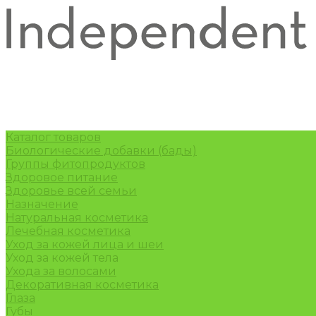
Каталог товаров
Биологические добавки (бады)
Группы фитопродуктов
Здоровое питание
Здоровье всей семьи
Назначение
Натуральная косметика
Лечебная косметика
Уход за кожей лица и шеи
Уход за кожей тела
Ухода за волосами
Декоративная косметика
Глаза
Губы