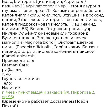
Вода, Глицерин, Диглицерин, Акрилаты /
пальмет-25 акрилат сополимер, Натрия лауроил
глутамат, Полисорбат 20, Кокамидопропилбетаин,
Каприлилгликоль, Ксилитол, Отдушка, Гидроксид
натрия, Этилгексилглицерин, Пропиленгликоль,
Каприл гидроксамовая кислота, Ниацинамид
(витамин В3), Бетаин, Гидроксипропил гуар,
Инулин, Альфа-глюкановый олигосахарид,
Бутиленгликоль, Экстакт цветков и почек
магнолии (Magnolia biondii), Экстракт цветков
пиона (Paeonia officinalis), Сорбат калия, Бензоат
натрия, Экстракт листьев камелии китайской
(Camellia sinensis);
Производитель
Bremani Care;
pv (баллы)
15,45;
Группы косметики
Тело;
Наличие
г.Киев - пункт выдачи заказов (ул. Пирогова 2,
оф.96)
(Временно не работает, доставляем Новой
Почтой)