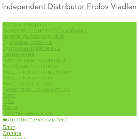
Каталог товаров
Биологические добавки (бады)
Группы фитопродуктов
Здоровое питание
Здоровье всей семьи
Назначение
Натуральная косметика
Лечебная косметика
Уход за кожей лица и шеи
Уход за кожей тела
Ухода за волосами
Декоративная косметика
Глаза
Губы
Лицо
Наборы продуктов
❤️Диагностический тест
Блог
Оплата