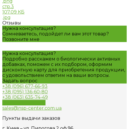
.png
стр.3
107.09 КБ
.jpg
Отзывы
Нужна консультация?
Сомневаетесь, подойдет ли вам этот товар?
Позвоните мне
Нужна консультация?
Подробно расскажем о биологически активных
добавках, поможем с их подбором, оформим
дисконтную карту для приобретения продукции,
с удовольствием ответим на ваши вопросы.
Задать вопрос
+38 (096) 677-66-93
+38 (095) 136-60-80
+38 (063) 635-74-49
Обратный звонок
sales@nsp-center.com.ua
Пункты выдачи заказов
г. Киев – ул. Пирогова 2 оф.96