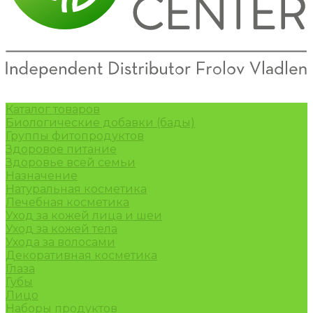
Каталог товаров
Биологические добавки (бады)
Группы фитопродуктов
Здоровое питание
Здоровье всей семьи
Назначение
Натуральная косметика
Лечебная косметика
Уход за кожей лица и шеи
Уход за кожей тела
Ухода за волосами
Декоративная косметика
Глаза
Губы
Лицо
Наборы продуктов