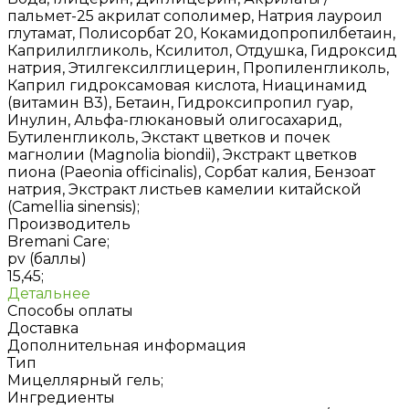
пальмет-25 акрилат сополимер, Натрия лауроил
глутамат, Полисорбат 20, Кокамидопропилбетаин,
Каприлилгликоль, Ксилитол, Отдушка, Гидроксид
натрия, Этилгексилглицерин, Пропиленгликоль,
Каприл гидроксамовая кислота, Ниацинамид
(витамин В3), Бетаин, Гидроксипропил гуар,
Инулин, Альфа-глюкановый олигосахарид,
Бутиленгликоль, Экстакт цветков и почек
магнолии (Magnolia biondii), Экстракт цветков
пиона (Paeonia officinalis), Сорбат калия, Бензоат
натрия, Экстракт листьев камелии китайской
(Camellia sinensis);
Производитель
Bremani Care;
pv (баллы)
15,45;
Детальнее
Способы оплаты
Доставка
Дополнительная информация
Тип
Мицеллярный гель;
Ингредиенты