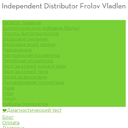
Каталог товаров
Биологические добавки (бады)
Группы фитопродуктов
Здоровое питание
Здоровье всей семьи
Назначение
Натуральная косметика
Лечебная косметика
Уход за кожей лица и шеи
Уход за кожей тела
Ухода за волосами
Декоративная косметика
Глаза
Губы
Лицо
Наборы продуктов
❤️Диагностический тест
Блог
Оплата