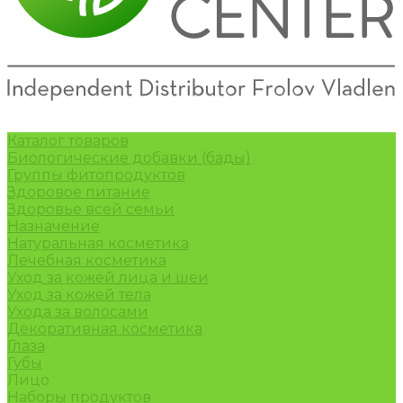
Каталог товаров
Биологические добавки (бады)
Группы фитопродуктов
Здоровое питание
Здоровье всей семьи
Назначение
Натуральная косметика
Лечебная косметика
Уход за кожей лица и шеи
Уход за кожей тела
Ухода за волосами
Декоративная косметика
Глаза
Губы
Лицо
Наборы продуктов