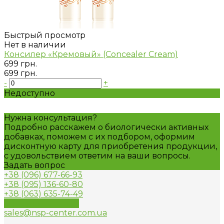
Быстрый просмотр
Нет в наличии
Консилер «Кремовый» (Concealer Cream)
699 грн.
699 грн.
-
+
Недоступно
Нужна консультация?
Подробно расскажем о биологически активных
добавках, поможем с их подбором, оформим
дисконтную карту для приобретения продукции,
с удовольствием ответим на ваши вопросы.
Задать вопрос
+38 (096) 677-66-93
+38 (095) 136-60-80
+38 (063) 635-74-49
Обратный звонок
sales@nsp-center.com.ua