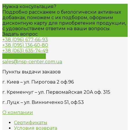
Нужна консультация?
Подробно расскажем о биологически активных
добавках, поможем с их подбором, оформим
дисконтную карту для приобретения продукции,
с удовольствием ответим на ваши вопросы.
Задать вопрос
+38 (096) 677-66-93
+38 (095) 136-60-80
+38 (063) 635-74-49
Обратный звонок
sales@nsp-center.com.ua
Пункты выдачи заказов
г. Киев – ул. Пирогова 2 оф.96
г. Кременчуг – ул. Первомайская 20А оф. 315
г. Луцк – ул. Винниченко 51, оф.53
О компании
Сертификаты
Условия возврата