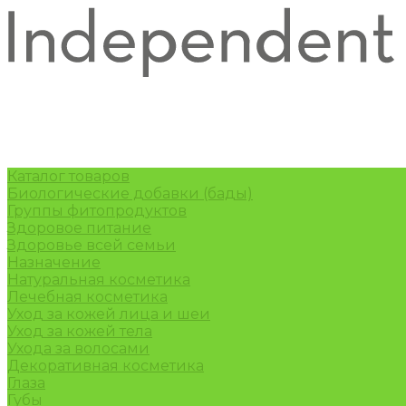
Каталог товаров
Биологические добавки (бады)
Группы фитопродуктов
Здоровое питание
Здоровье всей семьи
Назначение
Натуральная косметика
Лечебная косметика
Уход за кожей лица и шеи
Уход за кожей тела
Ухода за волосами
Декоративная косметика
Глаза
Губы