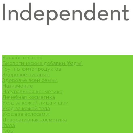
Каталог товаров
Биологические добавки (бады)
Группы фитопродуктов
Здоровое питание
Здоровье всей семьи
Назначение
Натуральная косметика
Лечебная косметика
Уход за кожей лица и шеи
Уход за кожей тела
Ухода за волосами
Декоративная косметика
Глаза
Губы