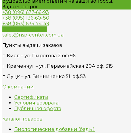
с удовольствием ответим на ваши вопросы.
Задать вопрос
+38 (096) 677-66-93
+38 (095) 136-60-80
+38 (063) 635-74-49
Обратный звонок
sales@nsp-center.com.ua
Пункты выдачи заказов
г. Киев – ул. Пирогова 2 оф.96
г. Кременчуг – ул. Первомайская 20А оф. 315
г. Луцк – ул. Винниченко 51, оф.53
О компании
Сертификаты
Условия возврата
Публичная оферта
Каталог товаров
Биологические добавки (бады)