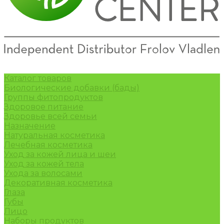
Каталог товаров
Биологические добавки (бады)
Группы фитопродуктов
Здоровое питание
Здоровье всей семьи
Назначение
Натуральная косметика
Лечебная косметика
Уход за кожей лица и шеи
Уход за кожей тела
Ухода за волосами
Декоративная косметика
Глаза
Губы
Лицо
Наборы продуктов