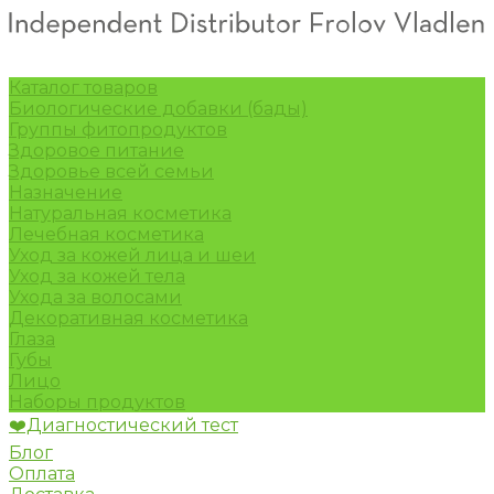
Каталог товаров
Биологические добавки (бады)
Группы фитопродуктов
Здоровое питание
Здоровье всей семьи
Назначение
Натуральная косметика
Лечебная косметика
Уход за кожей лица и шеи
Уход за кожей тела
Ухода за волосами
Декоративная косметика
Глаза
Губы
Лицо
Наборы продуктов
❤️Диагностический тест
Блог
Оплата