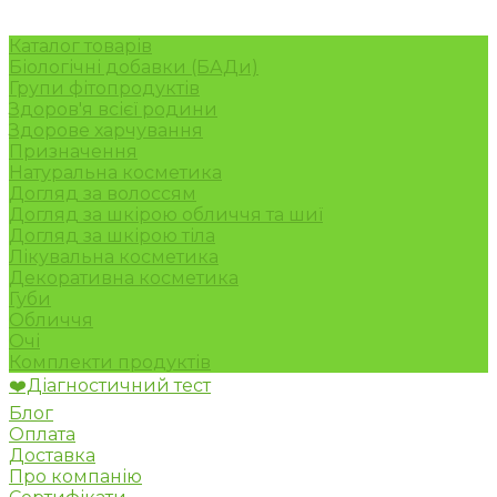
Каталог товарів
Біологічні добавки (БАДи)
Групи фітопродуктів
Здоров'я всієї родини
Здорове харчування
Призначення
Натуральна косметика
Догляд за волоссям
Догляд за шкірою обличчя та шиї
Догляд за шкірою тіла
Лікувальна косметика
Декоративна косметика
Губи
Обличчя
Очі
Комплекти продуктів
❤️Діагностичний тест
Блог
Оплата
Доставка
Про компанію