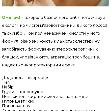
Омега-3
– джерело безпечного риб'ячого жиру з
екологічно чистої м'язової тканини дикого лосося
та скумбрії. Три поліненасичені кислоти у його
формулі різко знижують кількість холестерину,
запобігають формуванню атеросклеротичних
бляшок, уповільнюють агрегацію тромбоцитів,
надають онкопротекторний ефект.
Додаткова інформація
Тип
Набір;
Групи фітопродуктів
Ненасичені жирні кислоти та ін., Вітаміни,
Нутрицевтики;
Призначення
Атеросклероз, Інсульт, порушення мозкового