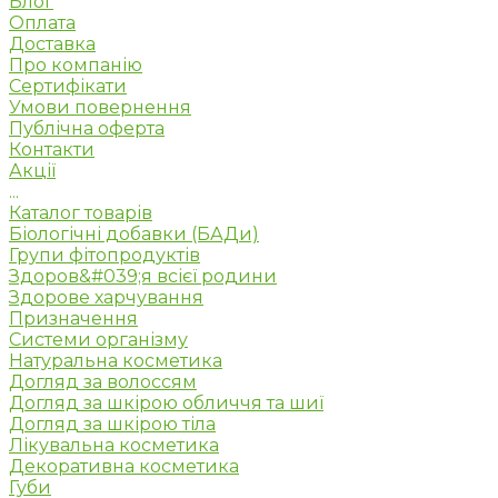
Блог
Оплата
Доставка
Про компанію
Сертифікати
Умови повернення
Публічна оферта
Контакти
Акції
...
Каталог товарів
Біологічні добавки (БАДи)
Групи фітопродуктів
Здоров&#039;я всієї родини
Здорове харчування
Призначення
Системи організму
Натуральна косметика
Догляд за волоссям
Догляд за шкірою обличчя та шиї
Догляд за шкірою тіла
Лікувальна косметика
Декоративна косметика
Губи