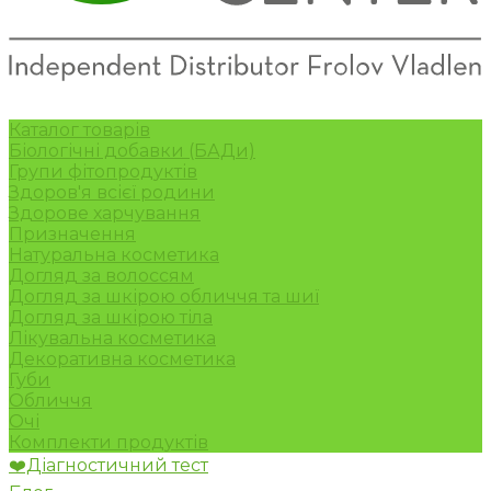
Каталог товарів
Біологічні добавки (БАДи)
Групи фітопродуктів
Здоров'я всієї родини
Здорове харчування
Призначення
Натуральна косметика
Догляд за волоссям
Догляд за шкірою обличчя та шиї
Догляд за шкірою тіла
Лікувальна косметика
Декоративна косметика
Губи
Обличчя
Очі
Комплекти продуктів
❤️Діагностичний тест