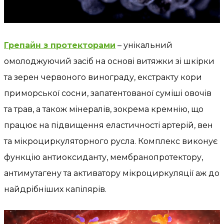
Грепайн з протекторами
– унікальний
омолоджуючий засіб на основі витяжки зі шкірки
та зерен червоного винограду, екстракту кори
приморської сосни, запатентованої суміші овочів
та трав, а також мінералів, зокрема кремнію, що
працює на підвищення еластичності артерій, вен
та мікроциркуляторного русла. Комплекс виконує
функцію антиоксиданту, мембранопротектору,
антимутагену та активатору мікроциркуляції аж до
найдрібніших капілярів.