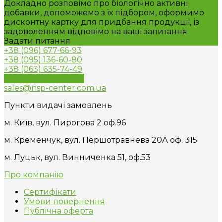
Докладно розповімо про біологічно активні
добавки, допоможемо з їх підбором, оформимо
дисконтну картку для придбання продукції, із
задоволенням відповімо на ваші запитання.
Задати питання
+38 (096) 677-66-93
+38 (095) 136-60-80
+38 (063) 635-74-49
Зворотний дзвінок
sales@nsp-center.com.ua
Пункти видачі замовлень
м. Київ, вул. Пирогова 2 оф.96
м. Кременчук, вул. Першотравнева 20А оф. 315
м. Луцьк, вул. Винниченка 51, оф.53
Про компанію
Сертифікати
Умови повернення
Публічна оферта