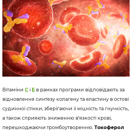
Вітаміни
С
і
Е
в рамках програми відповідають за
відновлення синтезу колагену та еластину в остові
судинної стінки, зберігаючи її міцність та гнучкість,
а також сприяють зниженню в'язкості крові,
перешкоджаючи тромбоутворенню.
Токоферол