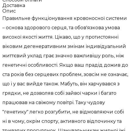
Доставка
Опис
Правильне функціонування кровоносної системи
– основа здорового серця, та обов'язкова умова
високої якості життя. Цікаво, що у протистоянні
віковим дегенеративним змінам індивідуальний
життєвий уклад грає значно важливішу роль, ніж
генетичні особливості. Якщо ваш прадід дожив до
ста років без серцевих проблем, зовсім не означає,
що і у вас вийде також. Мабуть, він харчувався з
грядки, не дозволяв собі зайвої чарки і багато
працював на свіжому повітрі. Таку чудову
"генетику" легко розгубити, не відмовляючи собі
ні в чому, окрім спорту, активного відпочинку та
тривалих прогулянок. Шанувальникам жирної їжі