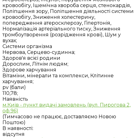
кровообігу, Ішемічна хвороба серця, стенокардія,
Поліпшення зору, Поліпшення діяльності системи
кровообігу, Зниження холестерину,
попередження атеросклерозу, Гіпертонія,
Нормалізація артеріального тиску, Зниження
тромбоутворення (розрідження крові), Шум у
вухах;
Системи організма
Нервова, Серцево-судинна;
Здоров'я всієї родини
Дорослим, Літнім людям;
Здорове харчування
Вітаміни, мінерали та комплекси, Клітинне
харчування;
pv (бали)
110,78;
Наявність
м.Київ - пункт видачі замовлень (вул. Пирогова 2,
оф.96)
(Тимчасово не працює, доставляємо Новою
Поштою)
В наявності:
відсутня