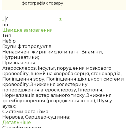
фотографіях товару.
-
+
шт.
Швидке замовлення
Тип
Набір;
Групи фітопродуктів
Ненасичені жирні кислоти та ін., Вітаміни,
Нутрицевтики;
Призначення
Атеросклероз, Інсульт, порушення мозкового
кровообігу, Ішемічна хвороба серця, стенокардія,
Поліпшення зору, Поліпшення діяльності системи
кровообігу, Зниження холестерину,
попередження атеросклерозу, Гіпертонія,
Нормалізація артеріального тиску, Зниження
тромбоутворення (розрідження крові), Шум у
вухах;
Системи організма
Нервова, Серцево-судинна;
Детальніше
Способи оплати