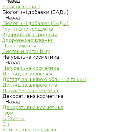
Назад
Каталог товарів
Біологічні добавки (БАДи)
Назад
Біологічні добавки (БАДи)
Групи фітопродуктів
Здоров'я всієї родини
Здорове харчування
Призначення
Системи організму
Натуральна косметика
Назад
Натуральна косметика
Догляд за волоссям
Догляд за шкірою обличчя та шиї
Догляд за шкірою тіла
Лікувальна косметика
Декоративна косметика
Назад
Декоративна косметика
Губи
Обличчя
Очі
Комплекти продуктів