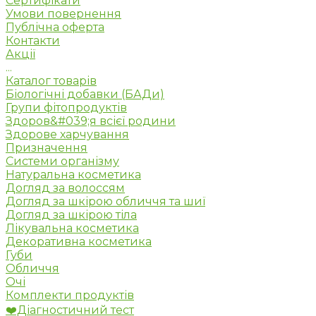
Сертифікати
Умови повернення
Публічна оферта
Контакти
Акції
...
Каталог товарів
Біологічні добавки (БАДи)
Групи фітопродуктів
Здоров&#039;я всієї родини
Здорове харчування
Призначення
Системи організму
Натуральна косметика
Догляд за волоссям
Догляд за шкірою обличчя та шиї
Догляд за шкірою тіла
Лікувальна косметика
Декоративна косметика
Губи
Обличчя
Очі
Комплекти продуктів
❤️Діагностичний тест