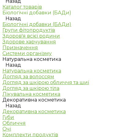
Назад
Каталог товарів
Біологічні добавки (БАДи)
Назад
Біологічні добавки (БАДи)
Групи фітопродуктів
Здоров'я всієї родини
Здорове харчування
Призначення
Системи організму
Натуральна косметика
Назад
Натуральна косметика
Догляд за волоссям
Догляд за шкірою обличчя та шиї
Догляд за шкірою тіла
Лікувальна косметика
Декоративна косметика
Назад
Декоративна косметика
Губи
Обличчя
Очі
Комплекти продуктів