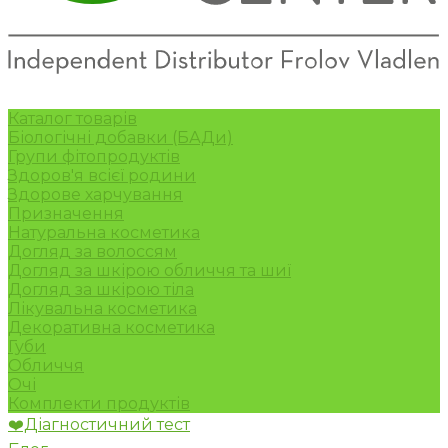
Каталог товарів
Біологічні добавки (БАДи)
Групи фітопродуктів
Здоров'я всієї родини
Здорове харчування
Призначення
Натуральна косметика
Догляд за волоссям
Догляд за шкірою обличчя та шиї
Догляд за шкірою тіла
Лікувальна косметика
Декоративна косметика
Губи
Обличчя
Очі
Комплекти продуктів
❤️Діагностичний тест