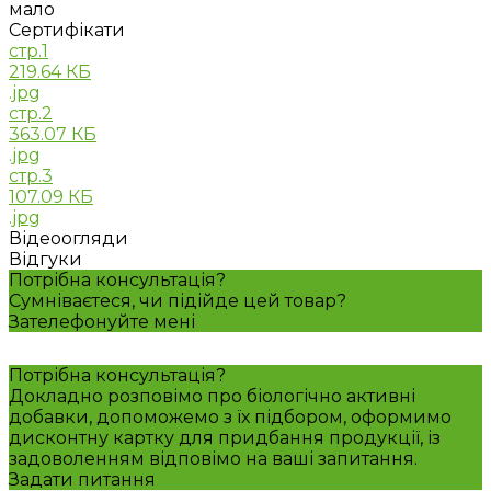
мало
Сертифікати
стр.1
219.64 КБ
.jpg
стр.2
363.07 КБ
.jpg
стр.3
107.09 КБ
.jpg
Відеоогляди
Відгуки
Потрібна консультація?
Сумніваєтеся, чи підійде цей товар?
Зателефонуйте мені
Потрібна консультація?
Докладно розповімо про біологічно активні
добавки, допоможемо з їх підбором, оформимо
дисконтну картку для придбання продукції, із
задоволенням відповімо на ваші запитання.
Задати питання