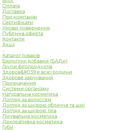
Блог
Оплата
Доставка
Про компанію
Сертифікати
Умови повернення
Публічна оферта
Контакти
Акції
...
Каталог товарів
Біологічні добавки (БАДи)
Групи фітопродуктів
Здоров&#039;я всієї родини
Здорове харчування
Призначення
Системи організму
Натуральна косметика
Догляд за волоссям
Догляд за шкірою обличчя та шиї
Догляд за шкірою тіла
Лікувальна косметика
Декоративна косметика
Губи