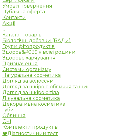
Сертифікати
Умови повернення
Публічна оферта
Контакти
Акції
...
Каталог товарів
Біологічні добавки (БАДи)
Групи фітопродуктів
Здоров&#039;я всієї родини
Здорове харчування
Призначення
Системи організму
Натуральна косметика
Догляд за волоссям
Догляд за шкірою обличчя та шиї
Догляд за шкірою тіла
Лікувальна косметика
Декоративна косметика
Губи
Обличчя
Очі
Комплекти продуктів
❤️Діагностичний тест