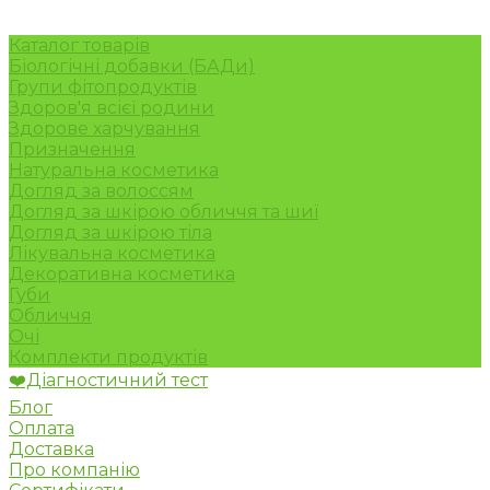
Каталог товарів
Біологічні добавки (БАДи)
Групи фітопродуктів
Здоров'я всієї родини
Здорове харчування
Призначення
Натуральна косметика
Догляд за волоссям
Догляд за шкірою обличчя та шиї
Догляд за шкірою тіла
Лікувальна косметика
Декоративна косметика
Губи
Обличчя
Очі
Комплекти продуктів
❤️Діагностичний тест
Блог
Оплата
Доставка
Про компанію