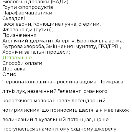
Біологічні добавки (БАДи);
Групи фітопродуктів
Парафармацевтики;
Складові
Ізофлавони, Конюшина лучна, стерини,
Флавоноїди (рутин);
Призначення
Атопічний дерматит, Алергія, Бронхіальна астма,
Вугрова хвороба, Зміцнення імунітету, ГРЗ/ГРВІ,
Хронічні запальні процеси;
Детальніше
Способи оплати
Доставка
Опис
Червона конюшина – рослина відома. Прикраса
літніх лук, незамінний "елемент" смачного
коров'ячого молока і навіть легендарний
чотирилисник, що приносить щастя, він має також
величезний лікувальний потенціал, що не
поступається знаменитому східному джерелу