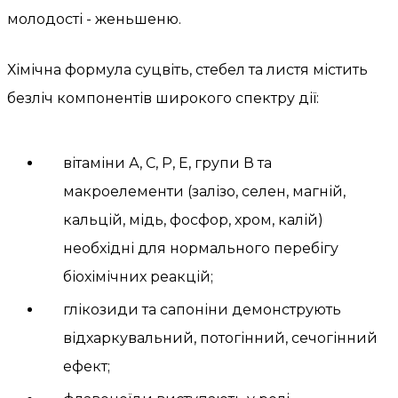
молодості - женьшеню.
Хімічна формула суцвіть, стебел та листя містить
безліч компонентів широкого спектру дії:
вітаміни А, С, Р, Е, групи В та
макроелементи (залізо, селен, магній,
кальцій, мідь, фосфор, хром, калій)
необхідні для нормального перебігу
біохімічних реакцій;
глікозиди та сапоніни демонструють
відхаркувальний, потогінний, сечогінний
ефект;