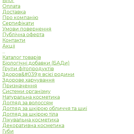
Блог
Оплата
Доставка
Про компанію
Сертифікати
Умови повернення
Публічна оферта
Контакти
Акції
...
Каталог товарів
Біологічні добавки (БАДи)
Групи фітопродуктів
Здоров&#039;я всієї родини
Здорове харчування
Призначення
Системи організму
Натуральна косметика
Догляд за волоссям
Догляд за шкірою обличчя та шиї
Догляд за шкірою тіла
Лікувальна косметика
Декоративна косметика
Губи