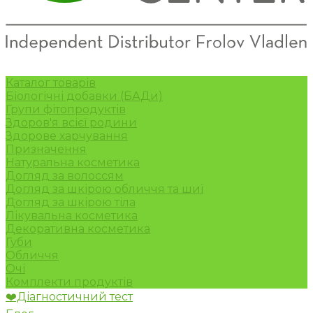
Каталог товарів
Біологічні добавки (БАДи)
Групи фітопродуктів
Здоров'я всієї родини
Здорове харчування
Призначення
Натуральна косметика
Догляд за волоссям
Догляд за шкірою обличчя та шиї
Догляд за шкірою тіла
Лікувальна косметика
Декоративна косметика
Губи
Обличчя
Очі
Комплекти продуктів
❤️Діагностичний тест