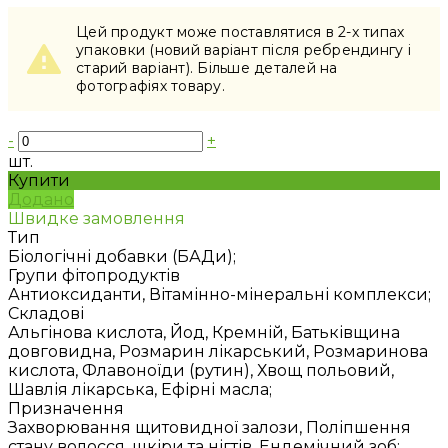
Цей продукт може поставлятися в 2-x типах
упаковки (новий варіант після ребрендингу і
старий варіант). Більше деталей на
фотографіях товару.
-
+
шт.
Купити
Додано
Швидке замовлення
Тип
Біологічні добавки (БАДи);
Групи фітопродуктів
Антиоксиданти, Вітамінно-мінеральні комплекси;
Складові
Альгінова кислота, Йод, Кремній, Батьківщина
довговидна, Розмарин лікарський, Розмаринова
кислота, Флавоноїди (рутин), Хвощ польовий,
Шавлія лікарська, Ефірні масла;
Призначення
Захворювання щитовидної залози, Поліпшення
стану волосся, шкіри та нігтів, Ендемічний зоб;