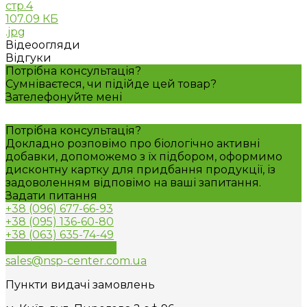
стр.4
107.09 КБ
.jpg
Відеоогляди
Відгуки
Потрібна консультація?
Сумніваєтеся, чи підійде цей товар?
Зателефонуйте мені
Потрібна консультація?
Докладно розповімо про біологічно активні
добавки, допоможемо з їх підбором, оформимо
дисконтну картку для придбання продукції, із
задоволенням відповімо на ваші запитання.
Задати питання
+38 (096) 677-66-93
+38 (095) 136-60-80
+38 (063) 635-74-49
Зворотний дзвінок
sales@nsp-center.com.ua
Пункти видачі замовлень