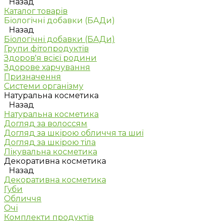
Назад
Каталог товарів
Біологічні добавки (БАДи)
Назад
Біологічні добавки (БАДи)
Групи фітопродуктів
Здоров'я всієї родини
Здорове харчування
Призначення
Системи організму
Натуральна косметика
Назад
Натуральна косметика
Догляд за волоссям
Догляд за шкірою обличчя та шиї
Догляд за шкірою тіла
Лікувальна косметика
Декоративна косметика
Назад
Декоративна косметика
Губи
Обличчя
Очі
Комплекти продуктів