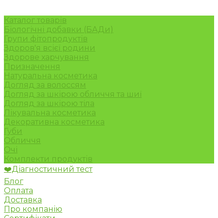
Каталог товарів
Біологічні добавки (БАДи)
Групи фітопродуктів
Здоров'я всієї родини
Здорове харчування
Призначення
Натуральна косметика
Догляд за волоссям
Догляд за шкірою обличчя та шиї
Догляд за шкірою тіла
Лікувальна косметика
Декоративна косметика
Губи
Обличчя
Очі
Комплекти продуктів
❤️Діагностичний тест
Блог
Оплата
Доставка
Про компанію