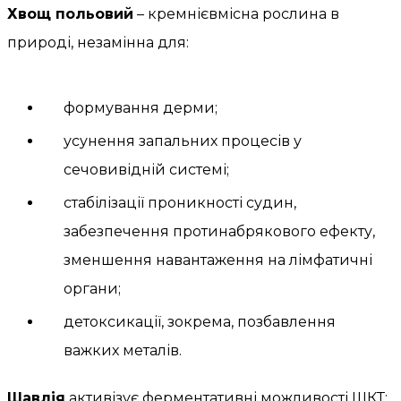
Хвощ польовий
– кремнієвмісна рослина в
природі, незамінна для:
формування дерми;
усунення запальних процесів у
сечовивідній системі;
стабілізації проникності судин,
забезпечення протинабрякового ефекту,
зменшення навантаження на лімфатичні
органи;
детоксикації, зокрема, позбавлення
важких металів.
Шавлія
активізує ферментативні можливості ШКТ: