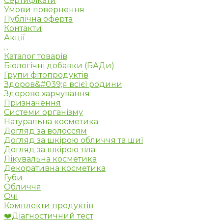
Сертифікати
Умови повернення
Публічна оферта
Контакти
Акції
...
Каталог товарів
Біологічні добавки (БАДи)
Групи фітопродуктів
Здоров&#039;я всієї родини
Здорове харчування
Призначення
Системи організму
Натуральна косметика
Догляд за волоссям
Догляд за шкірою обличчя та шиї
Догляд за шкірою тіла
Лікувальна косметика
Декоративна косметика
Губи
Обличчя
Очі
Комплекти продуктів
❤️Діагностичний тест