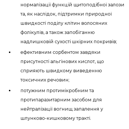
нормалізації функцій щитоподібної залози
та, як наслідок, підтримки природної
швидкості поділу клітин волосяних
фолікулів, а також запобіганню
надлишковій сухості шкірних покривів;
ефективним сорбентом завдяки
присутності альгінових кислот, що
сприяють швидкому виведенню
токсичних речовин;
потужним протимікробним та
протипаразитарним засобом для
нейтралізації вогнищ запалення у
шлунково-кишковому тракті.