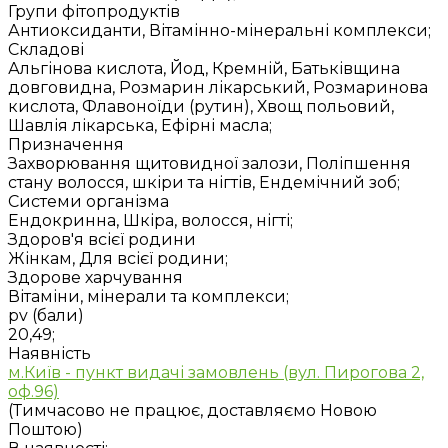
Групи фітопродуктів
Антиоксиданти, Вітамінно-мінеральні комплекси;
Складові
Альгінова кислота, Йод, Кремній, Батьківщина
довговидна, Розмарин лікарський, Розмаринова
кислота, Флавоноїди (рутин), Хвощ польовий,
Шавлія лікарська, Ефірні масла;
Призначення
Захворювання щитовидної залози, Поліпшення
стану волосся, шкіри та нігтів, Ендемічний зоб;
Системи організма
Ендокринна, Шкіра, волосся, нігті;
Здоров'я всієї родини
Жінкам, Для всієї родини;
Здорове харчування
Вітаміни, мінерали та комплекси;
pv (бали)
20,49;
Наявність
м.Київ - пункт видачі замовлень (вул. Пирогова 2,
оф.96)
(Тимчасово не працює, доставляємо Новою
Поштою)