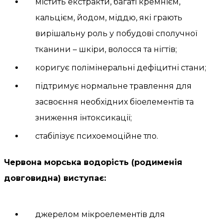
містить екстракти, багаті кремнієм,
кальцієм, йодом, міддю, які грають
вирішальну роль у побудові сполучної
тканини – шкіри, волосся та нігтів;
коригує полімінеральні дефіцитні стани;
підтримує нормальне травлення для
засвоєння необхідних біоелементів та
зниження інтоксикації;
стабілізує психоемоційне тло.
Червона морська водорість (родименія
довговидна) виступає:
джерелом мікроелементів для