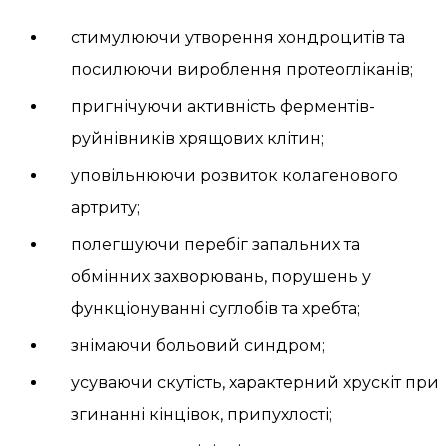
стимулюючи утворення хондроцитів та
посилюючи вироблення протеогліканів;
пригнічуючи активність ферментів-
руйнівників хрящових клітин;
уповільнюючи розвиток колагенового
артриту;
полегшуючи перебіг запальних та
обмінних захворювань, порушень у
функціонуванні суглобів та хребта;
знімаючи больовий синдром;
усуваючи скутість, характерний хрускіт при
згинанні кінцівок, припухлості;