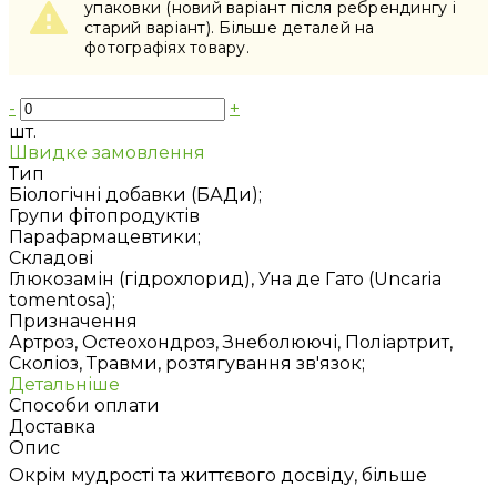
упаковки (новий варіант після ребрендингу і
старий варіант). Більше деталей на
фотографіях товару.
-
+
шт.
Швидке замовлення
Тип
Біологічні добавки (БАДи);
Групи фітопродуктів
Парафармацевтики;
Складові
Глюкозамін (гідрохлорид), Уна де Гато (Uncaria
tomentosa);
Призначення
Артроз, Остеохондроз, Знеболюючі, Поліартрит,
Сколіоз, Травми, розтягування зв'язок;
Детальніше
Способи оплати
Доставка
Опис
Окрім мудрості та життєвого досвіду, більше