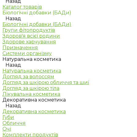
Назад
Каталог товарів
Біологічні добавки (БАДи)
Назад
Біологічні добавки (БАДи)
Групи фітопродуктів
Здоров'я всієї родини
Здорове харчування
Призначення
Системи організму
Натуральна косметика
Назад
Натуральна косметика
Догляд за волоссям
Догляд за шкірою обличчя та шиї
Догляд за шкірою тіла
Лікувальна косметика
Декоративна косметика
Назад
Декоративна косметика
Губи
Обличчя
Очі
Комплекти продуктів