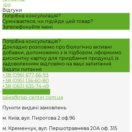
.jpg
Відгуки
Потрібна консультація?
Сумніваєтеся, чи підійде цей товар?
Зателефонуйте мені
Потрібна консультація?
Докладно розповімо про біологічно активні
добавки, допоможемо з їх підбором, оформимо
дисконтну картку для придбання продукції, із
задоволенням відповімо на ваші запитання.
Задати питання
+38 (096) 677-66-93
+38 (095) 136-60-80
+38 (063) 635-74-49
Зворотний дзвінок
sales@nsp-center.com.ua
Пункти видачі замовлень
м. Київ, вул. Пирогова 2 оф.96
м. Кременчук, вул. Першотравнева 20А оф. 315