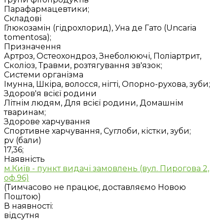
Парафармацевтики;
Складові
Глюкозамін (гідрохлорид), Уна де Гато (Uncaria
tomentosa);
Призначення
Артроз, Остеохондроз, Знеболюючі, Поліартрит,
Сколіоз, Травми, розтягування зв'язок;
Системи організма
Імунна, Шкіра, волосся, нігті, Опорно-рухова, зуби;
Здоров'я всієї родини
Літнім людям, Для всієї родини, Домашнім
тваринам;
Здорове харчування
Спортивне харчування, Суглоби, кістки, зуби;
pv (бали)
17,36;
Наявність
м.Київ - пункт видачі замовлень (вул. Пирогова 2,
оф.96)
(Тимчасово не працює, доставляємо Новою
Поштою)
В наявності:
відсутня