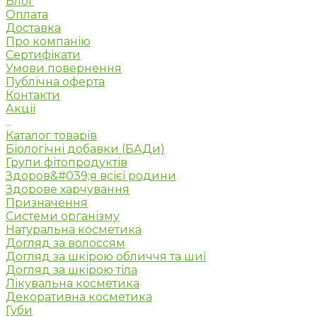
Блог
Оплата
Доставка
Про компанію
Сертифікати
Умови повернення
Публічна оферта
Контакти
Акції
...
Каталог товарів
Біологічні добавки (БАДи)
Групи фітопродуктів
Здоров&#039;я всієї родини
Здорове харчування
Призначення
Системи організму
Натуральна косметика
Догляд за волоссям
Догляд за шкірою обличчя та шиї
Догляд за шкірою тіла
Лікувальна косметика
Декоративна косметика
Губи