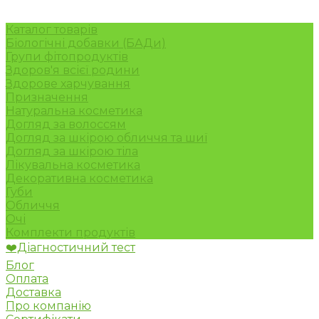
Каталог товарів
Біологічні добавки (БАДи)
Групи фітопродуктів
Здоров'я всієї родини
Здорове харчування
Призначення
Натуральна косметика
Догляд за волоссям
Догляд за шкірою обличчя та шиї
Догляд за шкірою тіла
Лікувальна косметика
Декоративна косметика
Губи
Обличчя
Очі
Комплекти продуктів
❤️Діагностичний тест
Блог
Оплата
Доставка
Про компанію