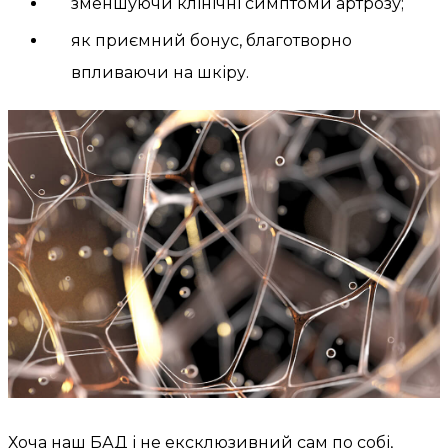
зменшуючи клінічні симптоми артрозу;
як приємний бонус, благотворно
впливаючи на шкіру.
Хоча наш БАД і не ексклюзивний сам по собі,