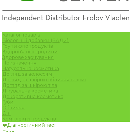
Каталог товарів
Біологічні добавки (БАДи)
Групи фітопродуктів
Здоров'я всієї родини
Здорове харчування
Призначення
Натуральна косметика
Догляд за волоссям
Догляд за шкірою обличчя та шиї
Догляд за шкірою тіла
Лікувальна косметика
Декоративна косметика
Губи
Обличчя
Очі
Комплекти продуктів
❤️Діагностичний тест