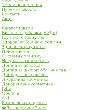
Сертифікати
Умови повернення
Публічна оферта
Контакти
Акції
...
Каталог товарів
Біологічні добавки (БАДи)
Групи фітопродуктів
Здоров&#039;я всієї родини
Здорове харчування
Призначення
Системи організму
Натуральна косметика
Догляд за волоссям
Догляд за шкірою обличчя та шиї
Догляд за шкірою тіла
Лікувальна косметика
Декоративна косметика
Губи
Обличчя
Очі
Комплекти продуктів
❤️Діагностичний тест