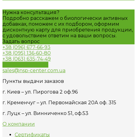
Нужна консультация?
Подробно расскажем о биологически активных
добавках, поможем с их подбором, оформим
дисконтную карту для приобретения продукции,
с удовольствием ответим на ваши вопросы.
Задать вопрос
+38 (096) 677-66-93
+38 (095) 136-60-80
+38 (063) 635-74-49
Обратный звонок
sales@nsp-center.com.ua
Пункты выдачи заказов
г. Киев – ул. Пирогова 2 оф.96
г. Кременчуг – ул. Первомайская 20А оф. 315
г. Луцк – ул. Винниченко 51, оф.53
О компании
Сертификаты