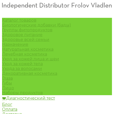
Каталог товаров
Биологические добавки (бады)
Группы фитопродуктов
Здоровое питание
Здоровье всей семьи
Назначение
Натуральная косметика
Лечебная косметика
Уход за кожей лица и шеи
Уход за кожей тела
Ухода за волосами
Декоративная косметика
Глаза
Губы
Лицо
Наборы продуктов
❤️Диагностический тест
Блог
Оплата