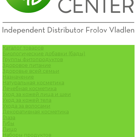
Каталог товаров
Биологические добавки (бады)
Группы фитопродуктов
Здоровое питание
Здоровье всей семьи
Назначение
Натуральная косметика
Лечебная косметика
Уход за кожей лица и шеи
Уход за кожей тела
Ухода за волосами
Декоративная косметика
Глаза
Губы
Лицо
Наборы продуктов