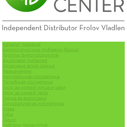
Каталог товаров
Биологические добавки (бады)
Группы фитопродуктов
Здоровое питание
Здоровье всей семьи
Назначение
Натуральная косметика
Лечебная косметика
Уход за кожей лица и шеи
Уход за кожей тела
Ухода за волосами
Декоративная косметика
Глаза
Губы
Лицо
Наборы продуктов