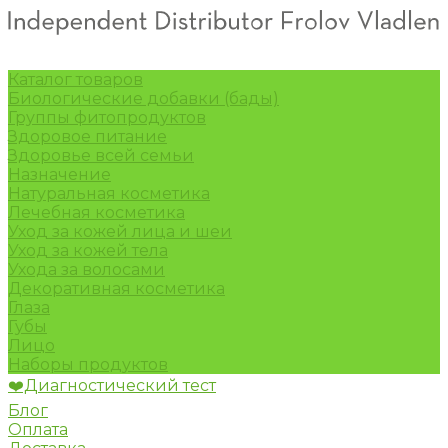
Каталог товаров
Биологические добавки (бады)
Группы фитопродуктов
Здоровое питание
Здоровье всей семьи
Назначение
Натуральная косметика
Лечебная косметика
Уход за кожей лица и шеи
Уход за кожей тела
Ухода за волосами
Декоративная косметика
Глаза
Губы
Лицо
Наборы продуктов
❤️Диагностический тест
Блог
Оплата