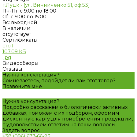
г.Луцк - (ул. Винниченко 51, оф.53)
Пн-Пт: с 9:00 по 18:00
Сб: с 9:00 по 15:00
Вс: выходной
В наличии:
отсутствует
Сертификаты
стр.1
107.09 КБ
.jpg
Видеообзоры
Отзывы
Нужна консультация?
Сомневаетесь, подойдет ли вам этот товар?
Позвоните мне
Нужна консультация?
Подробно расскажем о биологически активных
добавках, поможем с их подбором, оформим
дисконтную карту для приобретения продукции,
с удовольствием ответим на ваши вопросы.
Задать вопрос
+38 (096) 677-66-93