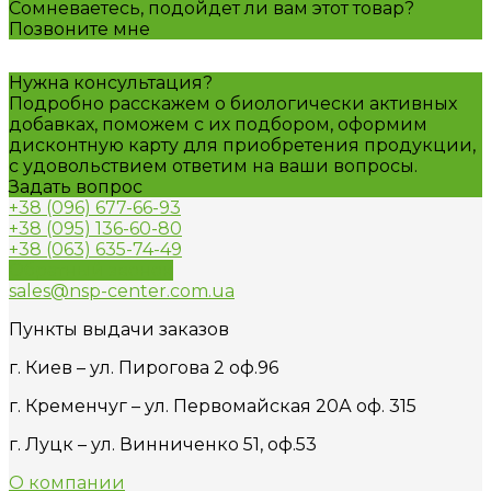
Сомневаетесь, подойдет ли вам этот товар?
Позвоните мне
Нужна консультация?
Подробно расскажем о биологически активных
добавках, поможем с их подбором, оформим
дисконтную карту для приобретения продукции,
с удовольствием ответим на ваши вопросы.
Задать вопрос
+38 (096) 677-66-93
+38 (095) 136-60-80
+38 (063) 635-74-49
Обратный звонок
sales@nsp-center.com.ua
Пункты выдачи заказов
г. Киев – ул. Пирогова 2 оф.96
г. Кременчуг – ул. Первомайская 20А оф. 315
г. Луцк – ул. Винниченко 51, оф.53
О компании