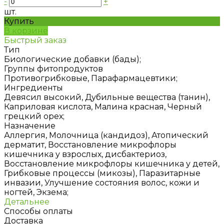
-
+
шт.
Купить
В корзине
Быстрый заказ
Тип
Биологические добавки (бады);
Группы фитопродуктов
Противогрибковые, Парафармацевтики;
Ингредиенты
Девясил высокий, Дубильные вещества (танин),
Каприловая кислота, Малина красная, Черный
грецкий орех;
Назначение
Аллергия, Молочница (кандидоз), Атопический
дерматит, Восстановление микрофлоры
кишечника у взрослых, дисбактериоз,
Восстановление микрофлоры кишечника у детей,
Грибковые процессы (микозы), Паразитарные
инвазии, Улучшение состояния волос, кожи и
ногтей, Экзема;
Детальнее
Способы оплаты
Доставка