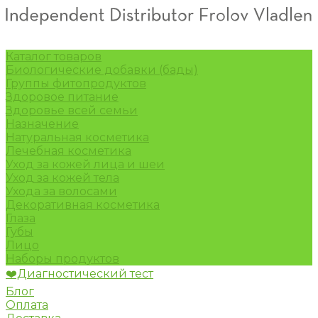
Каталог товаров
Биологические добавки (бады)
Группы фитопродуктов
Здоровое питание
Здоровье всей семьи
Назначение
Натуральная косметика
Лечебная косметика
Уход за кожей лица и шеи
Уход за кожей тела
Ухода за волосами
Декоративная косметика
Глаза
Губы
Лицо
Наборы продуктов
❤️Диагностический тест
Блог
Оплата