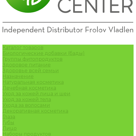
Каталог товаров
Биологические добавки (бады)
Группы фитопродуктов
Здоровое питание
Здоровье всей семьи
Назначение
Натуральная косметика
Лечебная косметика
Уход за кожей лица и шеи
Уход за кожей тела
Ухода за волосами
Декоративная косметика
Глаза
Губы
Лицо
Наборы продуктов