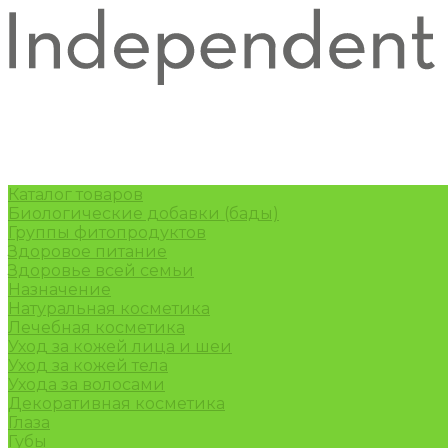
Каталог товаров
Биологические добавки (бады)
Группы фитопродуктов
Здоровое питание
Здоровье всей семьи
Назначение
Натуральная косметика
Лечебная косметика
Уход за кожей лица и шеи
Уход за кожей тела
Ухода за волосами
Декоративная косметика
Глаза
Губы