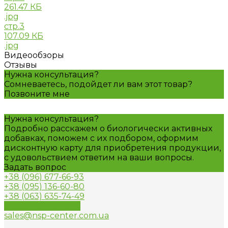
261.47 КБ
.jpg
стр.3
107.09 КБ
.jpg
Видеообзоры
Отзывы
Нужна консультация?
Сомневаетесь, подойдет ли вам этот товар?
Позвоните мне
Нужна консультация?
Подробно расскажем о биологически активных
добавках, поможем с их подбором, оформим
дисконтную карту для приобретения продукции,
с удовольствием ответим на ваши вопросы.
Задать вопрос
+38 (096) 677-66-93
+38 (095) 136-60-80
+38 (063) 635-74-49
Обратный звонок
sales@nsp-center.com.ua