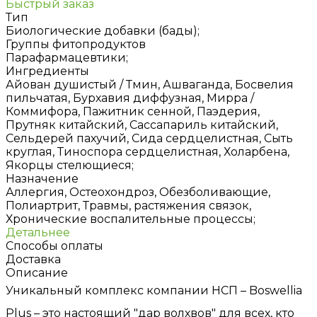
Быстрый заказ
Тип
Биологические добавки (бады);
Группы фитопродуктов
Парафармацевтики;
Ингредиенты
Айован душистый / Тмин, Ашваганда, Босвелия
пильчатая, Бурхавия диффузная, Мирра /
Коммифора, Пажитник сенной, Паэдерия,
Прутняк китайский, Сассапариль китайский,
Сельдерей пахучий, Сида сердцелистная, Сыть
круглая, Тиноспора сердцелистная, Холарбена,
Якорцы стелющиеся;
Назначение
Аллергия, Остеохондроз, Обезболивающие,
Полиартрит, Травмы, растяжения связок,
Хронические воспалительные процессы;
Детальнее
Способы оплаты
Доставка
Описание
Уникальный комплекс компании НСП – Boswellia
Plus – это настоящий "дар волхвов" для всех, кто