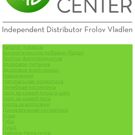
Каталог товаров
Биологические добавки (бады)
Группы фитопродуктов
Здоровое питание
Здоровье всей семьи
Назначение
Натуральная косметика
Лечебная косметика
Уход за кожей лица и шеи
Уход за кожей тела
Ухода за волосами
Декоративная косметика
Глаза
Губы
Лицо
Наборы продуктов