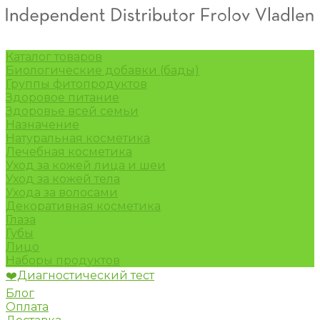
Каталог товаров
Биологические добавки (бады)
Группы фитопродуктов
Здоровое питание
Здоровье всей семьи
Назначение
Натуральная косметика
Лечебная косметика
Уход за кожей лица и шеи
Уход за кожей тела
Ухода за волосами
Декоративная косметика
Глаза
Губы
Лицо
Наборы продуктов
❤️Диагностический тест
Блог
Оплата