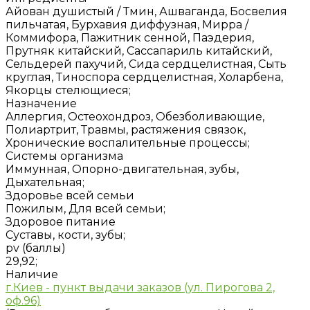
Айован душистый / Тмин, Ашваганда, Босвелия
пильчатая, Бурхавия диффузная, Мирра /
Коммифора, Пажитник сенной, Паэдерия,
Прутняк китайский, Сассапариль китайский,
Сельдерей пахучий, Сида сердцелистная, Сыть
круглая, Тиноспора сердцелистная, Холарбена,
Якорцы стелющиеся;
Назначение
Аллергия, Остеохондроз, Обезболивающие,
Полиартрит, Травмы, растяжения связок,
Хронические воспалительные процессы;
Системы организма
Иммунная, Опорно-двигательная, зубы,
Дыхательная;
Здоровье всей семьи
Пожилым, Для всей семьи;
Здоровое питание
Суставы, кости, зубы;
pv (баллы)
29,92;
Наличие
г.Киев - пункт выдачи заказов (ул. Пирогова 2,
оф.96)