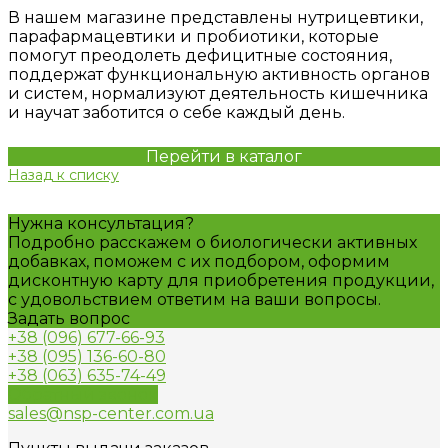
В нашем магазине представлены нутрицевтики,
парафармацевтики и пробиотики, которые
помогут преодолеть дефицитные состояния,
поддержат функциональную активность органов
и систем, нормализуют деятельность кишечника
и научат заботится о себе каждый день.
Перейти в каталог
Назад к списку
Нужна консультация?
Подробно расскажем о биологически активных
добавках, поможем с их подбором, оформим
дисконтную карту для приобретения продукции,
с удовольствием ответим на ваши вопросы.
Задать вопрос
+38 (096) 677-66-93
+38 (095) 136-60-80
+38 (063) 635-74-49
Обратный звонок
sales@nsp-center.com.ua